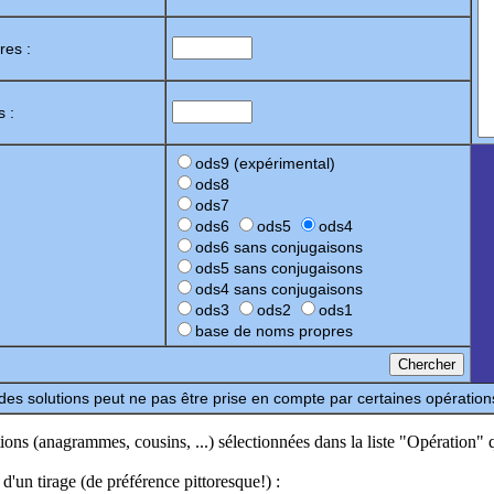
res :
s :
ods9 (expérimental)
ods8
ods7
ods6
ods5
ods4
ods6 sans conjugaisons
ods5 sans conjugaisons
ods4 sans conjugaisons
ods3
ods2
ods1
base de noms propres
 des solutions peut ne pas être prise en compte par certaines opération
ions (anagrammes, cousins, ...) sélectionnées dans la liste "Opération" q
d'un tirage (de préférence pittoresque!) :