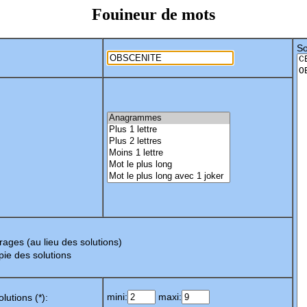
Fouineur de mots
So
tirages (au lieu des solutions)
opie des solutions
mini:
maxi:
lutions (*):