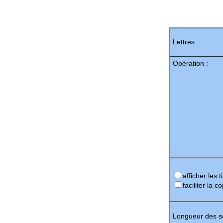
Lettres :
Opération :
afficher les 
faciliter la c
Longueur des so