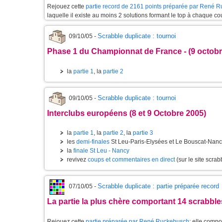
Rejouez cette
partie record de 2161 points préparée par René 
laquelle il existe au moins 2 solutions formant le top à chaque co
Scrabble duplicate : tournoi
09/10/05 -
Phase 1 du Championnat de France - (9 octobr
la
partie 1
, la
partie 2
Scrabble duplicate : tournoi
09/10/05 -
Interclubs européens (8 et 9 Octobre 2005)
la
partie 1
, la
partie 2
, la
partie 3
les
demi-finales
St Leu-Paris-Elysées et Le Bouscat-Nan
la
finale St Leu - Nancy
revivez
coups et commentaires en direct
(sur le site scrabb
Scrabble duplicate : partie préparée record
07/10/05 -
La partie la plus chère comportant 14 scrabbles
Rejouez cette
partie préparée par René Ruckebusch
; elle compo