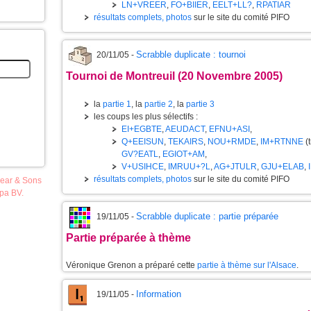
LN+VREER
,
FO+BIIER
,
EELT+LL?
,
RPATIAR
résultats complets, photos
sur le site du comité PIFO
Scrabble duplicate : tournoi
20/11/05 -
Tournoi de Montreuil (20 Novembre 2005)
la
partie 1
, la
partie 2
, la
partie 3
les coups les plus sélectifs :
EI+EGBTE
,
AEUDACT
,
EFNU+ASI
,
Q+EEISUN
,
TEKAIRS
,
NOU+RMDE
,
IM+RTNNE
(t
GV?EATL
,
EGIOT+AM
,
V+USIHCE
,
IMRUU+?L
,
AG+JTULR
,
GJU+ELAB
,
résultats complets, photos
sur le site du comité PIFO
pear & Sons
opa BV.
Scrabble duplicate : partie préparée
19/11/05 -
Partie préparée à thème
Véronique Grenon a préparé cette
partie à thème sur l'Alsace
.
Information
19/11/05 -