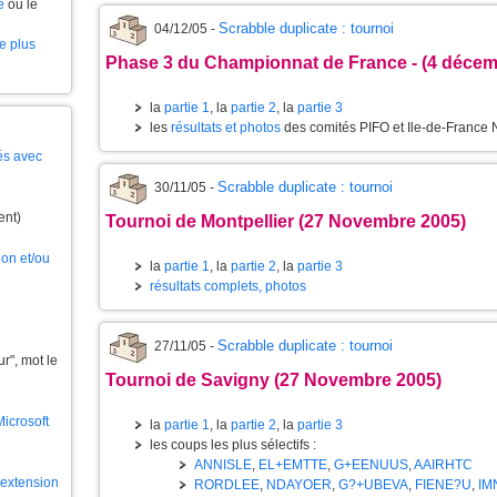
e
ou le
Scrabble duplicate : tournoi
04/12/05 -
le plus
Phase 3 du Championnat de France - (4 décem
la
partie 1
, la
partie 2
, la
partie 3
les
résultats et photos
des comités PIFO et Ile-de-France 
és avec
Scrabble duplicate : tournoi
30/11/05 -
ent)
Tournoi de Montpellier (27 Novembre 2005)
ion et/ou
la
partie 1
, la
partie 2
, la
partie 3
résultats complets, photos
Scrabble duplicate : tournoi
27/11/05 -
", mot le
Tournoi de Savigny (27 Novembre 2005)
Microsoft
la
partie 1
, la
partie 2
, la
partie 3
les coups les plus sélectifs :
ANNISLE
,
EL+EMTTE
,
G+EENUUS
,
AAIRHTC
l'extension
RORDLEE
,
NDAYOER
,
G?+UBEVA
,
FIENE?U
,
IM