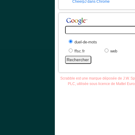
CheerpJ dans Chrome
duel-de-mots
ffsc.fr
web
Scrabble est une marque déposée de J.W. S
PLC, utilisée sous licence de Mattel Eur