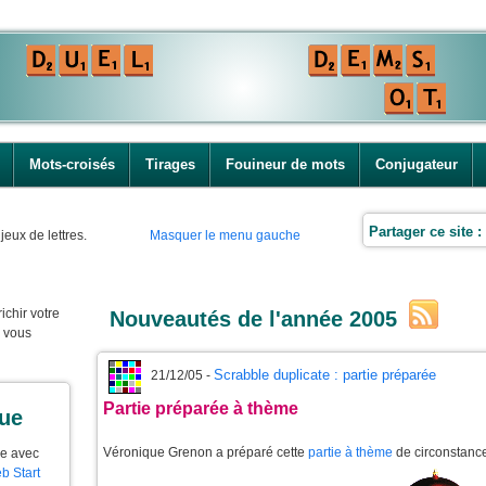
Mots-croisés
Tirages
Fouineur de mots
Conjugateur
Partager ce site :
jeux de lettres.
Masquer le menu gauche
ichir votre
Nouveautés de l'année 2005
e vous
Scrabble duplicate : partie préparée
21/12/05 -
Partie préparée à thème
que
Véronique Grenon a préparé cette
partie à thème
de circonstanc
ue avec
b Start