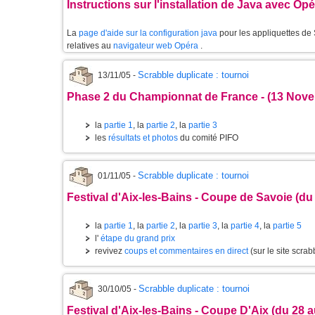
Instructions sur l'installation de Java avec Op
La
page d'aide sur la configuration java
pour les appliquettes de
relatives au
navigateur web Opéra
.
Scrabble duplicate : tournoi
13/11/05 -
Phase 2 du Championnat de France - (13 Nov
la
partie 1
, la
partie 2
, la
partie 3
les
résultats et photos
du comité PIFO
Scrabble duplicate : tournoi
01/11/05 -
Festival d'Aix-les-Bains - Coupe de Savoie (d
la
partie 1
, la
partie 2
, la
partie 3
, la
partie 4
, la
partie 5
l'
étape du grand prix
revivez
coups et commentaires en direct
(sur le site scrabb
Scrabble duplicate : tournoi
30/10/05 -
Festival d'Aix-les-Bains - Coupe D'Aix (du 28 