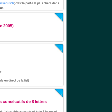
Ruckebusch
; c'est la partie la plus chère dans
up.
e 2005)
cy
le en direct de la fisf)
 consécutifs de 8 lettres
rte 14 scrabbles consécutifs de 8 lettres et