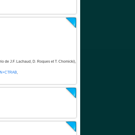
rio de J.F. Lachaud, D. Roques et T. Chomicki),
IN+CTRAB
,