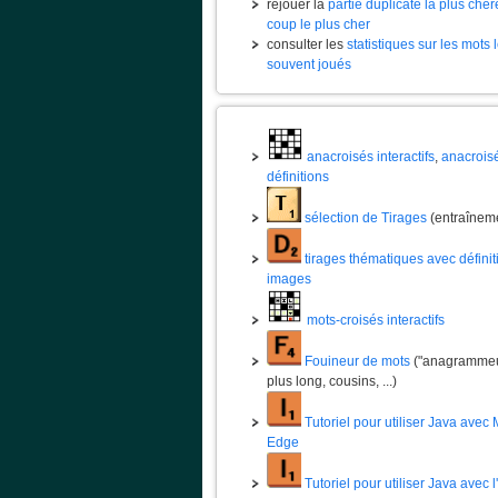
rejouer la
partie duplicate la plus chèr
coup le plus cher
consulter les
statistiques sur les mots 
souvent joués
anacroisés interactifs
,
anacrois
définitions
sélection de Tirages
(entraînem
tirages thématiques avec définit
images
mots-croisés interactifs
Fouineur de mots
("anagrammeur
plus long, cousins, ...)
Tutoriel pour utiliser Java avec 
Edge
Tutoriel pour utiliser Java avec 