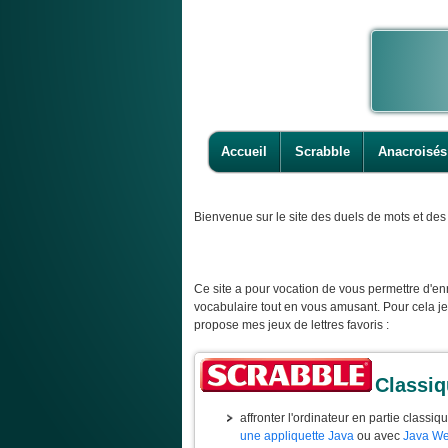
Accueil
Scrabble
Anacroisés
Bienvenue
sur le site des duels de mots et des 
Ce site a pour vocation de vous permettre d'enr
vocabulaire tout en vous amusant. Pour cela j
propose mes jeux de lettres favoris :
Classi
affronter l'ordinateur en partie classiq
une appliquette Java
ou avec
Java We