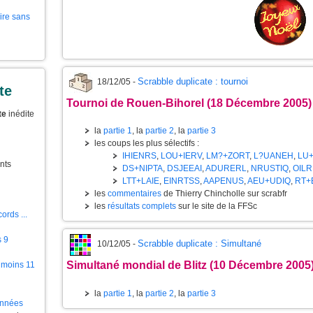
aire sans
Scrabble duplicate : tournoi
18/12/05 -
te
Tournoi de Rouen-Bihorel (18 Décembre 2005)
te
inédite
la
partie 1
, la
partie 2
, la
partie 3
les coups les plus sélectifs :
IHIENRS
,
LOU+IERV
,
LM?+ZORT
,
L?UANEH
,
LU
nts
DS+NIPTA
,
DSJEEAI
,
ADURERL
,
NRUSTIQ
,
OIL
LTT+LAIE
,
EINRTSS
,
AAPENUS
,
AEU+UDIQ
,
RT+
les
commentaires
de Thierry Chincholle sur scrabfr
les
résultats complets
sur le site de la FFSc
ords ...
s 9
Scrabble duplicate : Simultané
10/12/05 -
Simultané mondial de Blitz (10 Décembre 2005
 moins 11
la
partie 1
, la
partie 2
, la
partie 3
ionnées