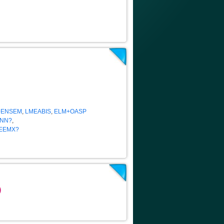
+ENSEM
,
LMEABIS
,
ELM+OASP
RNN?
,
EEMX?
)