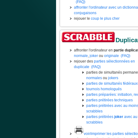
(FAQ)
affronter l'ordinateur avec un dictionn
conjugaisons
rejouer le
coup le plus cher
Duplica
affronter l'ordinateur en
partie duplica
normale
,
joker
ou
originale
(FAQ)
rejouer des
parties sélectionnées en
duplicate
(FAQ)
parties de simultanés permane
normales
ou
jokers
parties de simultanés fédéraux
tournois homologués
parties préparées: initiation, rec
parties prétirées techniques
parties prétirées avec au moin
scrabbles
parties prétirées
joker
avec au
scrabbles
voir/imprimer les parties sélect