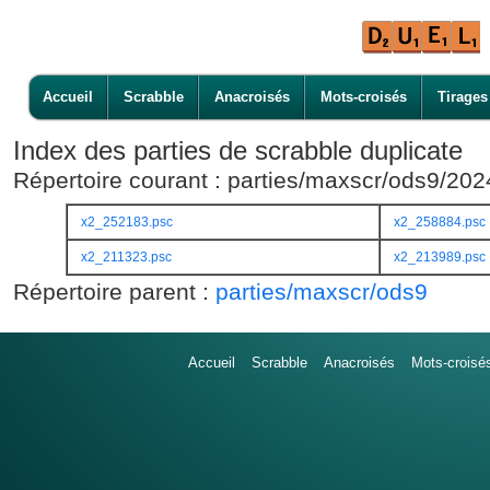
Accueil
Scrabble
Anacroisés
Mots-croisés
Tirages
Index des parties de scrabble duplicate
Répertoire courant : parties/maxscr/ods9/20
x2_252183.psc
x2_258884.psc
x2_211323.psc
x2_213989.psc
Répertoire parent :
parties/maxscr/ods9
Accueil
Scrabble
Anacroisés
Mots-croisé