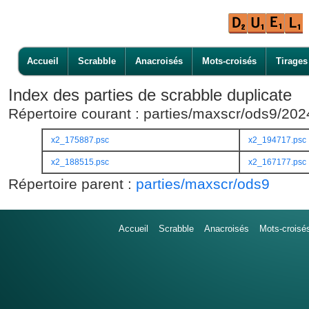
Accueil
Scrabble
Anacroisés
Mots-croisés
Tirages
Index des parties de scrabble duplicate
Répertoire courant : parties/maxscr/ods9/20
x2_175887.psc
x2_194717.psc
x2_188515.psc
x2_167177.psc
Répertoire parent :
parties/maxscr/ods9
Accueil
Scrabble
Anacroisés
Mots-croisé