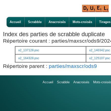
Accueil
Scrabble
Anacroisés
Mots-croisés
Tirages
Index des parties de scrabble duplicate
Répertoire courant : parties/maxscr/ods9/20
x2_137128.psc
x2_140342.psc
x2_164328.psc
x2_125107.psc
Répertoire parent :
parties/maxscr/ods9
Accueil
Scrabble
Anacroisés
Mots-croisé