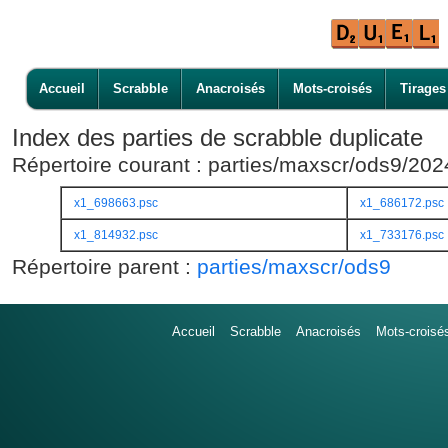
Accueil
Scrabble
Anacroisés
Mots-croisés
Tirages
Index des parties de scrabble duplicate
Répertoire courant : parties/maxscr/ods9/20
x1_698663.psc
x1_686172.psc
x1_814932.psc
x1_733176.psc
Répertoire parent :
parties/maxscr/ods9
Accueil
Scrabble
Anacroisés
Mots-croisé