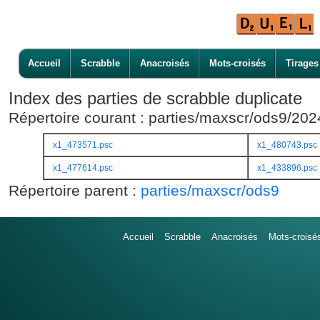
Accueil
Scrabble
Anacroisés
Mots-croisés
Tirages
Index des parties de scrabble duplicate
Répertoire courant : parties/maxscr/ods9/20
x1_473571.psc
x1_480743.psc
x1_477614.psc
x1_433896.psc
Répertoire parent :
parties/maxscr/ods9
Accueil
Scrabble
Anacroisés
Mots-croisé