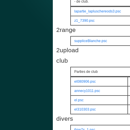
- de club.
lapartie_lapluschereods3.psc
z1_7390.psc
2range
suppliceBlanche.psc
2upload
club
Parties de club
el080906.psc
annecy1011.psc
el.psc
el310303.psc
divers
6nw7s_1.psc