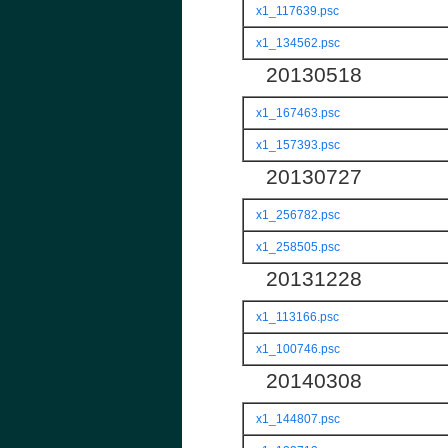
x1_117639.psc
x1_134562.psc
20130518
x1_167463.psc
x1_157393.psc
20130727
x1_256782.psc
x1_258505.psc
20131228
x1_113166.psc
x1_100746.psc
20140308
x1_144807.psc