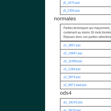
j0_1670.psc
j0_2355.psc
normales
Parties techniques qui maçonnent, 
contenant au moins 30 mots formés
Rejouez donc ces parties sélection
z1_3857.psc
z2_14947.psc
z2_11009.psc
z1_1284.psc
z2_5874.psc
z2_8871.bad.psc
ods4
a1_18143.psc
a1_6619.psc