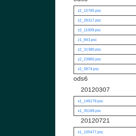
z2_15785.psc
z2_26317.psc
z2_11009.psc
z1_943.psc
z2_31380.psc
z2_23960.psc
z2_5874.psc
ods6
20120307
x1_149179.psc
x1_35189.psc
20120721
x1_105477.psc