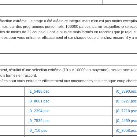
élection extrême. Le tirage a été aléatoire intégral mais n'en est pas moins excepti
emps, par des programmes personnels, 100000 parties, parmi lesquelles je sélect
elles de moins de 22 coups qui ont le plus de mots formés en raccord) que je rejoue 
nées pour vous entrainer efficacement et sur chaque coup cherchez encore: il y a 
nent, résultat d'une sélection extrême (10 sur 10000 en moyenne) : seules sont ret
ts formés en raccord.
nées pour vous entrainer efficacement aux maçonneries et sur chaque coup cherche
j1_5488.psc
j0_3890.psc
j0_8601.psc
j0_5927.psc
j0_2394.psc
j0_7218.psc
j0_7539.psc
j0_4459.psc
j0_716.psc
j0_8058.psc