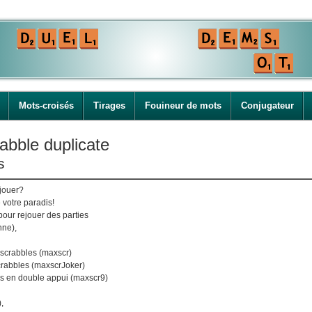
Mots-croisés
Tirages
Fouineur de mots
Conjugateur
abble duplicate
s
ejouer?
 votre paradis!
pour rejouer des parties
nne),
 scrabbles (maxscr)
scrabbles (maxscrJoker)
s en double appui (maxscr9)
,