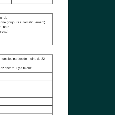
onnel.
ionne (toujours automatiquement)
et note.
mieux!
enues les parties de moins de 22
z encore: il y a mieux!