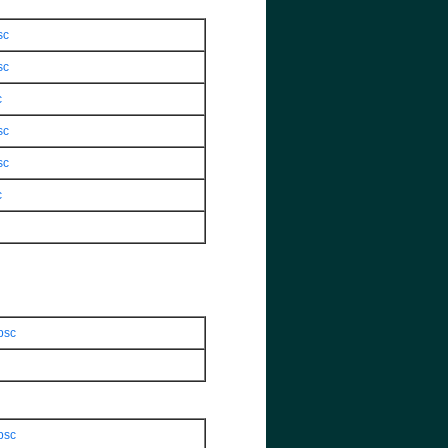
sc
sc
c
sc
sc
c
psc
psc