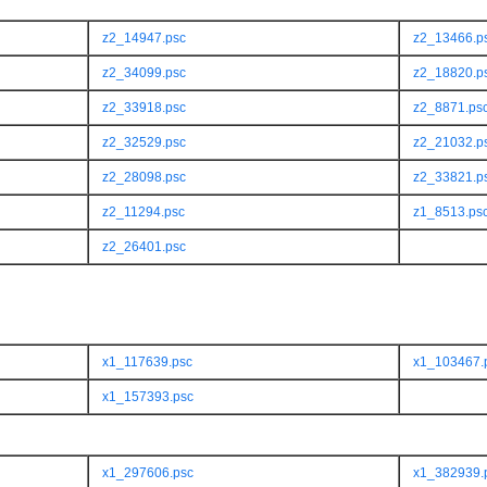
z2_14947.psc
z2_13466.p
z2_34099.psc
z2_18820.p
z2_33918.psc
z2_8871.ps
z2_32529.psc
z2_21032.p
z2_28098.psc
z2_33821.p
z2_11294.psc
z1_8513.ps
z2_26401.psc
x1_117639.psc
x1_103467.
x1_157393.psc
x1_297606.psc
x1_382939.