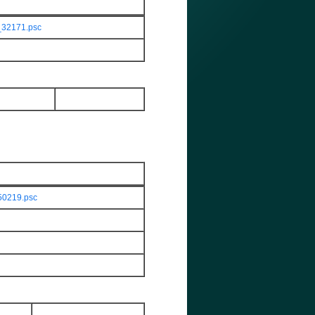
_32171.psc
50219.psc