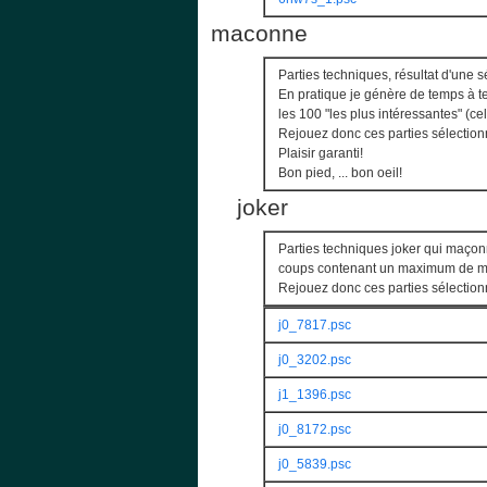
maconne
Parties techniques, résultat d'une s
En pratique je génère de temps à t
les 100 "les plus intéressantes" (c
Rejouez donc ces parties sélection
Plaisir garanti!
Bon pied, ... bon oeil!
joker
Parties techniques joker qui maçon
coups contenant un maximum de mo
Rejouez donc ces parties sélection
j0_7817.psc
j0_3202.psc
j1_1396.psc
j0_8172.psc
j0_5839.psc