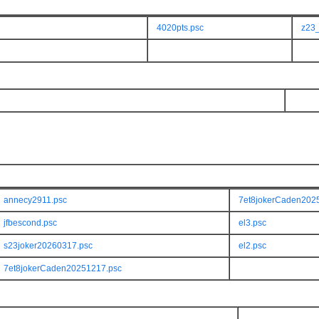
4020pts.psc
z23
annecy2911.psc
7et8jokerCaden202
jfbescond.psc
el3.psc
s23joker20260317.psc
el2.psc
7et8jokerCaden20251217.psc