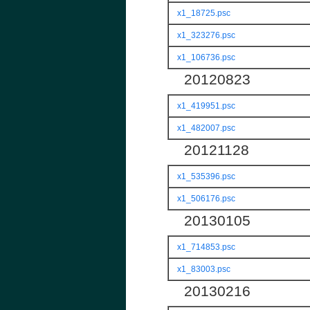
x1_18725.psc
x1_323276.psc
x1_106736.psc
20120823
x1_419951.psc
x1_482007.psc
20121128
x1_535396.psc
x1_506176.psc
20130105
x1_714853.psc
x1_83003.psc
20130216