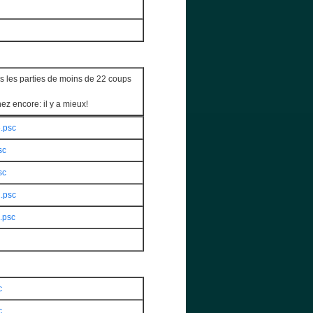
s les parties de moins de 22 coups
z encore: il y a mieux!
.psc
sc
sc
.psc
.psc
c
c