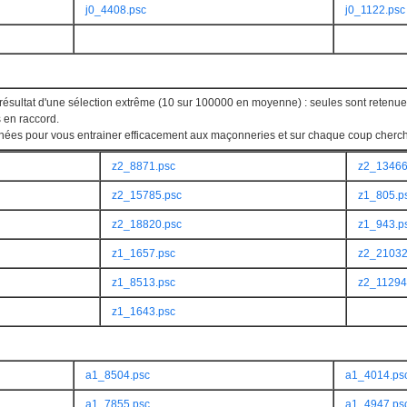
j0_4408.psc
j0_1122.psc
résultat d'une sélection extrême (10 sur 100000 en moyenne) : seules sont retenue
 en raccord.
nées pour vous entrainer efficacement aux maçonneries et sur chaque coup cherche
z2_8871.psc
z2_13466
z2_15785.psc
z1_805.p
z2_18820.psc
z1_943.p
z1_1657.psc
z2_21032
z1_8513.psc
z2_11294
z1_1643.psc
a1_8504.psc
a1_4014.ps
a1_7855.psc
a1_4947.ps