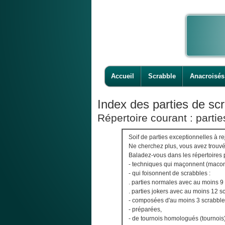
Accueil
Scrabble
Anacroisés
Index des parties de scr
Répertoire courant : partie
Soif de parties exceptionnelles à r
Ne cherchez plus, vous avez trouvé
Baladez-vous dans les répertoires 
- techniques qui maçonnent (maco
- qui foisonnent de scrabbles :
. parties normales avec au moins 9
. parties jokers avec au moins 12 
- composées d'au moins 3 scrabble
- préparées,
- de tournois homologués (tournois)