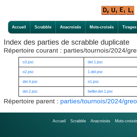
Accueil
Scrabble
Anacroisés
Mots-croisés
Tirages
Index des parties de scrabble duplicate
Répertoire courant : parties/tournois/2024/gr
o3.psc
del.1.psc
o2.psc
1.del.psc
del.4.psc
o1.psc
del.2.psc
better.del.1.psc
Répertoire parent :
parties/tournois/2024/gre
Accueil
Scrabble
Anacroisés
Mots-croisé