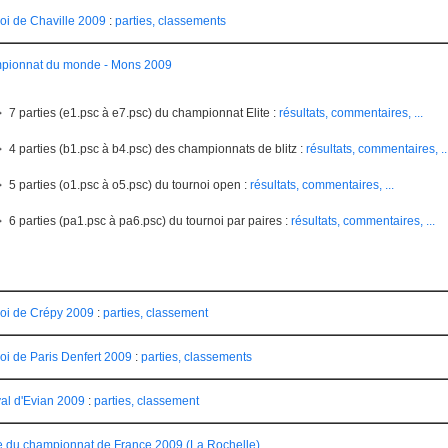
oi de Chaville 2009
:
parties, classements
pionnat du monde - Mons 2009
7 parties (e1.psc à e7.psc) du championnat Elite :
résultats, commentaires, ...
4 parties (b1.psc à b4.psc) des championnats de blitz :
résultats, commentaires, ..
5 parties (o1.psc à o5.psc) du tournoi open :
résultats, commentaires, ...
6 parties (pa1.psc à pa6.psc) du tournoi par paires :
résultats, commentaires, ...
oi de Crépy 2009
:
parties, classement
oi de Paris Denfert 2009
:
parties, classements
val d'Evian 2009
:
parties, classement
e du championnat de France 2009 (La Rochelle)