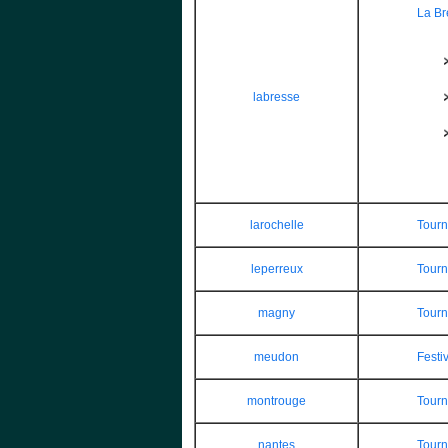
La Br
labresse
larochelle
Tourn
leperreux
Tourn
magny
Tourn
meudon
Festi
montrouge
Tourn
nantes
Tourn