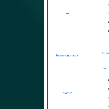
aix
Tourn
beaumont-nancy
Biarr
biarritz