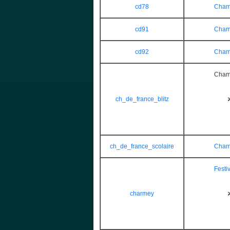
cd78
Champ
cd91
Champ
cd92
Champ
Champ
ch_de_france_blitz
ch_de_france_scolaire
Champ
Festi
charmey