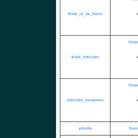
finale_ch_de_france
Final
finale_interclubs
Final
interclubs_europeens
joinville
Tourn