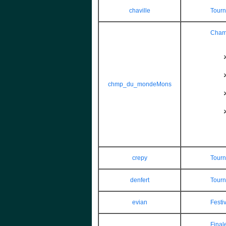
chaville
Tourn
Cham
chmp_du_mondeMons
crepy
Tourn
denfert
Tourn
evian
Festi
Final