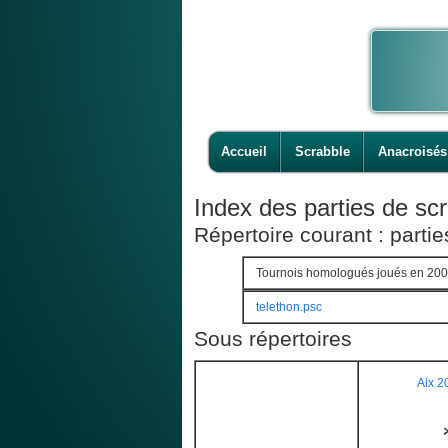
Accueil
Scrabble
Anacroisés
Index des parties de scr
Répertoire courant : parti
Tournois homologués joués en 20
telethon.psc
Sous répertoires
Aix 2