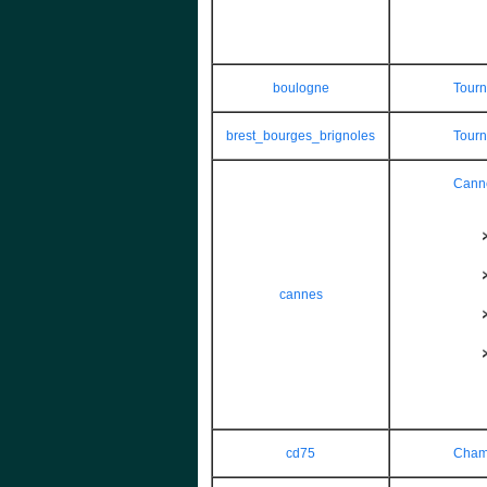
boulogne
Tourn
brest_bourges_brignoles
Tourn
Cann
cannes
cd75
Champ