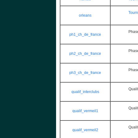
Tourn
orleans
Phase
ph1_ch_de_france
Phase
ph2_ch_de_france
Phase
ph3_ch_de_france
Quali
qualif_interclubs
Quali
qualif_vermeil1
Quali
qualif_vermeil2