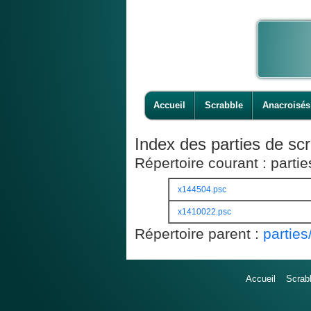
Accueil
Scrabble
Anacroisés
Index des parties de scr
Répertoire courant : part
x144504.psc
x1410022.psc
Répertoire parent :
partie
Accueil
Scrab