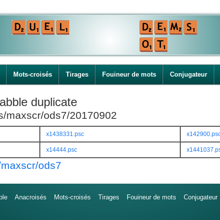
Mots-croisés
Tirages
Fouineur de mots
Conjugateur
abble duplicate
ies/maxscr/ods7/20170902
x1438331.psc
x142900.ps
x14444.psc
x1441037.p
s/maxscr/ods7
ble
Anacroisés
Mots-croisés
Tirages
Fouineur de mots
Conjugateur