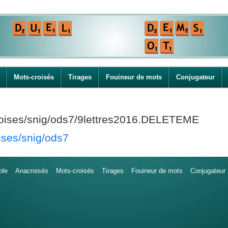
Mots-croisés
Tirages
Fouineur de mots
Conjugateur
croises/snig/ods7/9lettres2016.DELETEME
ises/snig/ods7
ble
Anacroisés
Mots-croisés
Tirages
Fouineur de mots
Conjugateur