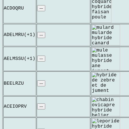
ACDOQRU
---
ADELMRU(+1)
---
AELMSSU(+1)
---
BEELRZU
---
ACEIOPRV
---