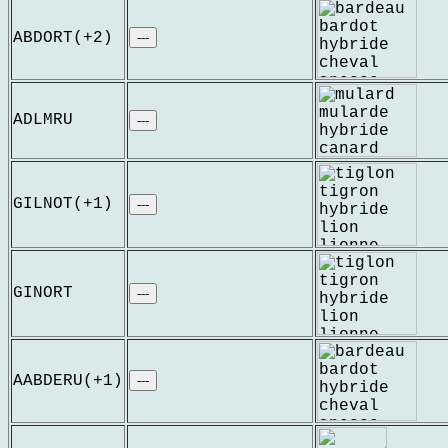
ABDORT(+2)
---
ADLMRU
---
GILNOT(+1)
---
GINORT
---
AABDERU(+1)
---