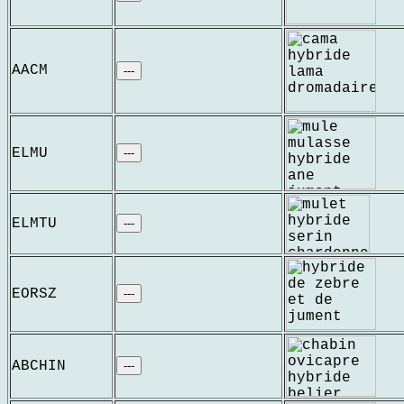
AACM
---
ELMU
---
ELMTU
---
EORSZ
---
ABCHIN
---