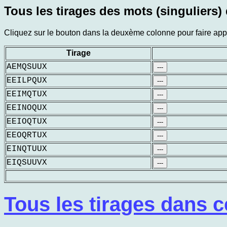
Tous les tirages des mots (singuliers) 
Cliquez sur le bouton dans la deuxème colonne pour faire appar
Tirage
AEMQSUUX
---
EEILPQUX
---
EEIMQTUX
---
EEINOQUX
---
EEIOQTUX
---
EEOQRTUX
---
EINQTUUX
---
EIQSUUVX
---
Tous les tirages dans c