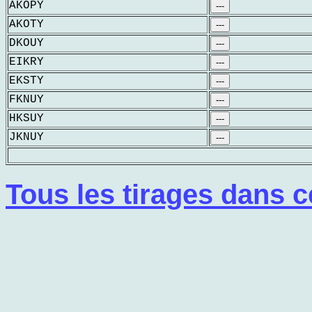
AKOPY
---
AKOTY
---
DKOUY
---
EIKRY
---
EKSTY
---
FKNUY
---
HKSUY
---
JKNUY
---
Tous les tirages dans c