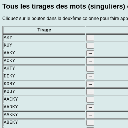
Tous les tirages des mots (singuliers) 
Cliquez sur le bouton dans la deuxème colonne pour faire appar
Tirage
AKY
---
KUY
---
AAKY
---
ACKY
---
AKTY
---
DEKY
---
KORY
---
KOUY
---
AACKY
---
AADKY
---
AAKKY
---
ABEKY
---