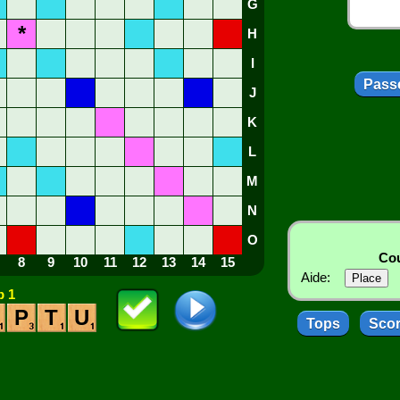
G
*
H
I
Passe
J
K
L
M
N
O
Cou
8
9
10
11
12
13
14
15
Aide:
 1
P
T
U
Tops
Sco