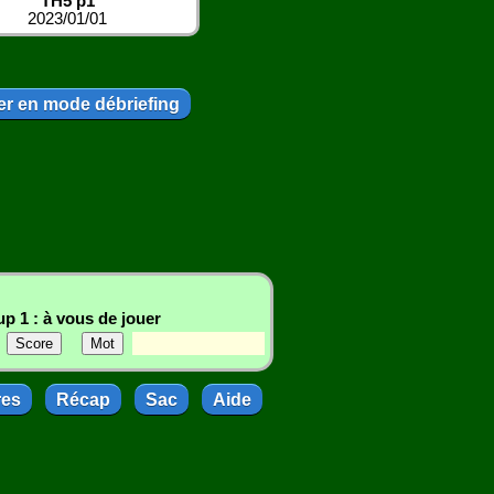
TH5 p1
2023/01/01
r en mode débriefing
p 1 : à vous de jouer
res
Récap
Sac
Aide