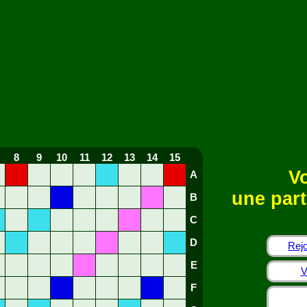
8
9
10
11
12
13
14
15
Vo
A
une part
B
C
D
Rejo
E
V
F