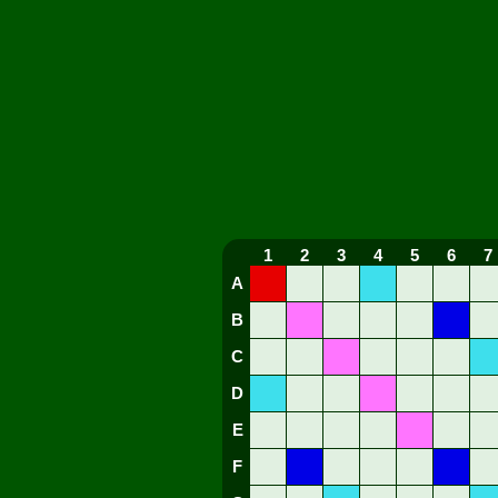
1
2
3
4
5
6
7
A
B
C
D
E
F