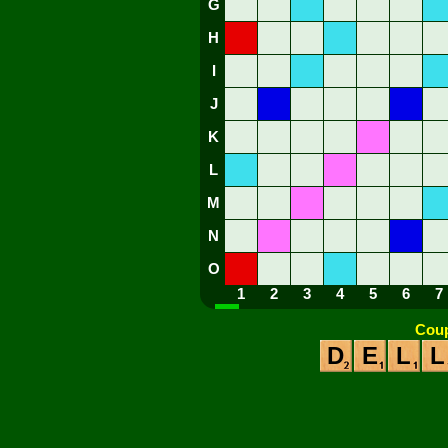
G
H
I
J
K
L
M
N
O
1
2
3
4
5
6
7
Coup
D
E
L
L