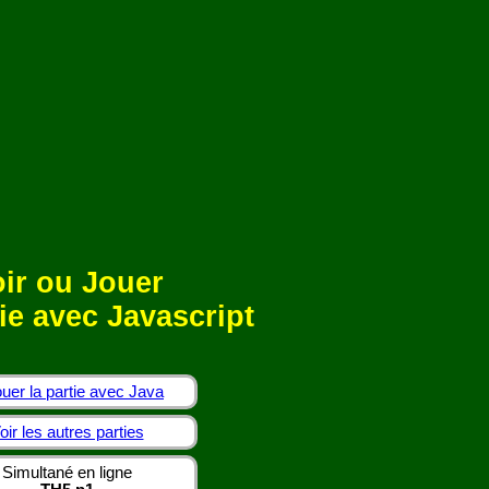
ir ou Jouer
ie avec Javascript
uer la partie avec Java
oir les autres parties
Simultané en ligne