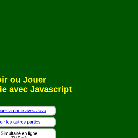
ir ou Jouer
ie avec Javascript
uer la partie avec Java
oir les autres parties
Simultané en ligne