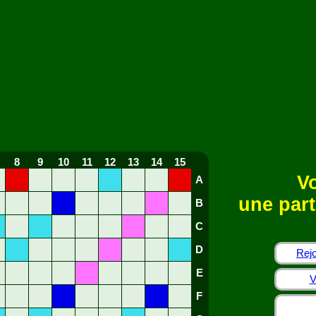
8
9
10
11
12
13
14
15
Vo
A
une part
B
C
D
Rejo
E
V
F