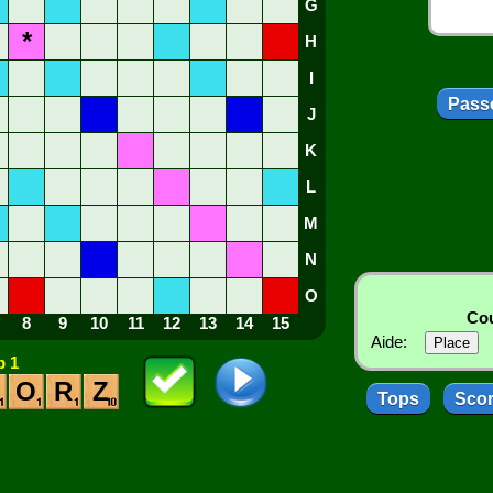
G
*
H
I
Passe
J
K
L
M
N
O
Cou
8
9
10
11
12
13
14
15
Aide:
 1
O
R
Z
Tops
Sco