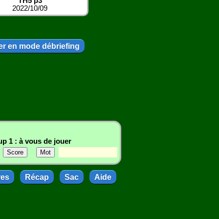
TH5 p3
2022/10/09
r en mode débriefing
p 1 : à vous de jouer
res
Récap
Sac
Aide