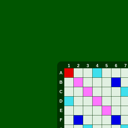
1
2
3
4
5
6
7
A
B
C
D
E
F