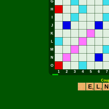
G
H
I
J
K
L
M
N
O
1
2
3
4
5
6
7
Coup
E
L
N