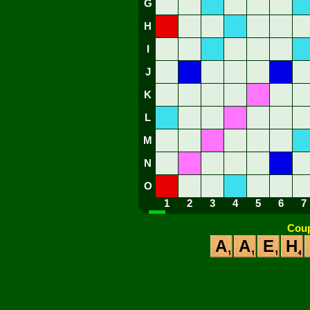
G
H
I
J
K
L
M
N
O
1
2
3
4
5
6
7
Coup
A
A
E
H