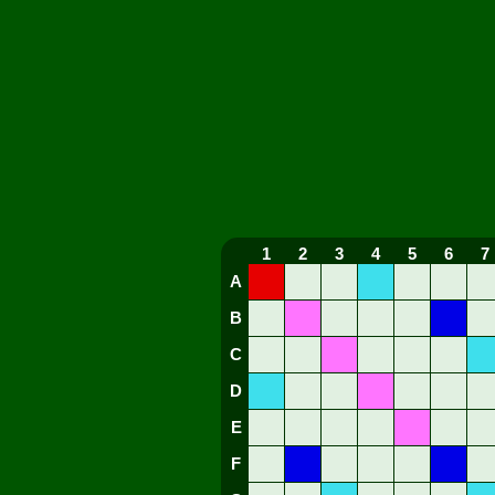
1
2
3
4
5
6
7
A
B
C
D
E
F