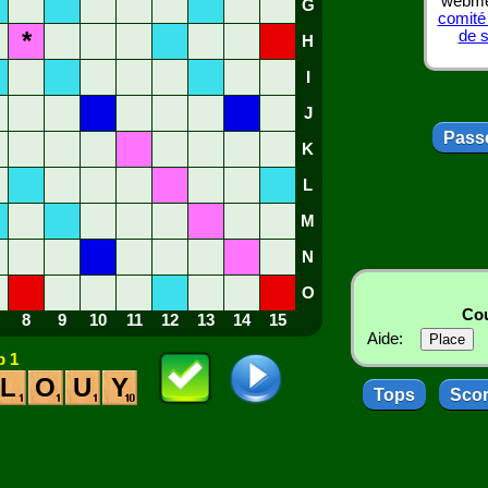
webmes
G
comité
*
de 
H
I
J
Passe
K
L
M
N
O
Cou
8
9
10
11
12
13
14
15
Aide:
 1
L
O
U
Y
Tops
Sco