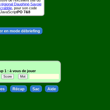
tre de l'excellent site du
 régional Dauphiné-Savoie
scrabble
, pour son code
JavaScript
PO 7&8
r en mode débriefing
p 1 : à vous de jouer
res
Récap
Sac
Aide