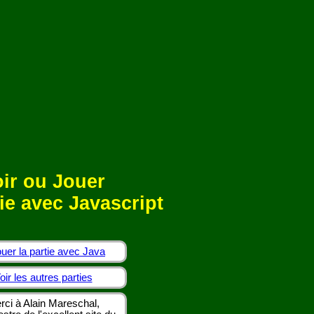
ir ou Jouer
ie avec Javascript
uer la partie avec Java
oir les autres parties
rci à Alain Mareschal,