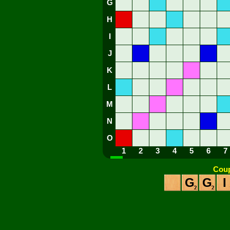
G
H
I
J
K
L
M
N
O
1
2
3
4
5
6
7
Coup
G
G
I