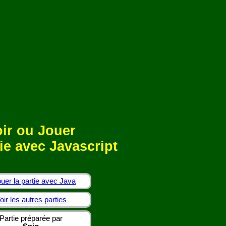
ir ou Jouer
ie avec Javascript
uer la partie avec Java
oir les autres parties
Partie préparée par