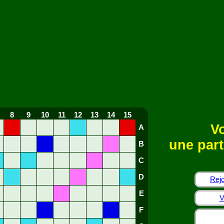
8
9
10
11
12
13
14
15
Vo
A
une part
B
C
D
Rejo
E
V
F