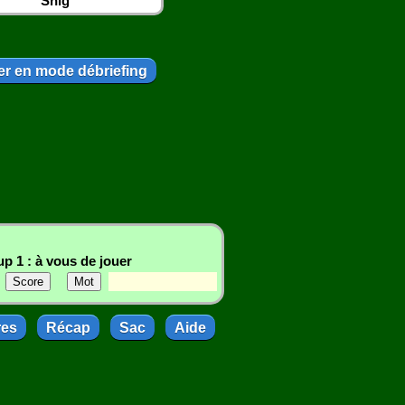
Snig
r en mode débriefing
p 1 : à vous de jouer
res
Récap
Sac
Aide