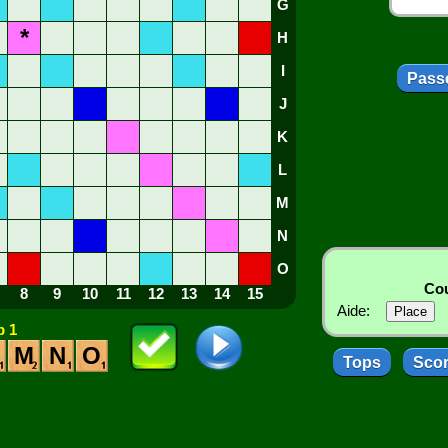
G
*
H
I
Passe
J
K
L
M
N
O
Cou
8
9
10
11
12
13
14
15
Aide:
 1
M
N
O
Tops
Sco