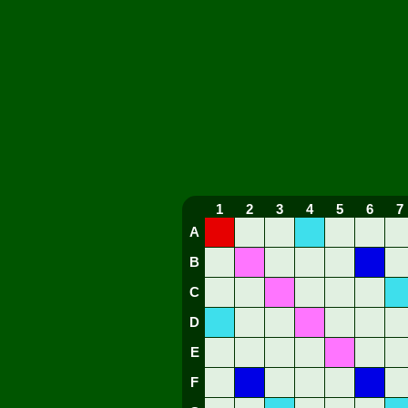
1
2
3
4
5
6
7
A
B
C
D
E
F