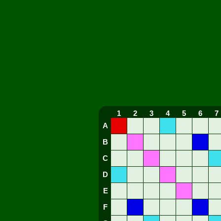
1
2
3
4
5
6
7
A
B
C
D
E
F