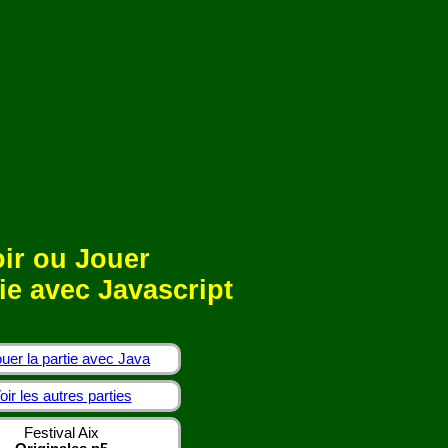
ir ou Jouer
ie avec Javascript
uer la partie avec Java
oir les autres parties
Festival Aix