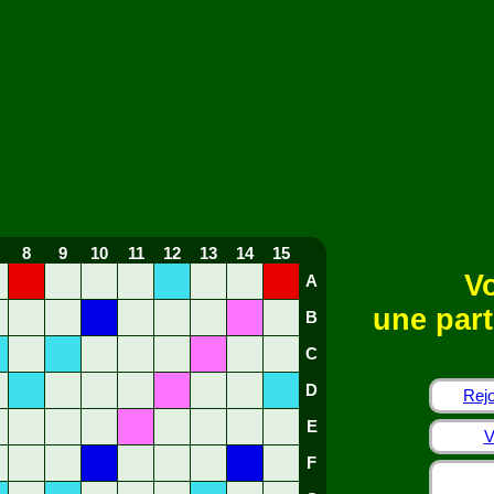
8
9
10
11
12
13
14
15
Vo
A
une part
B
C
D
Rejo
E
V
F