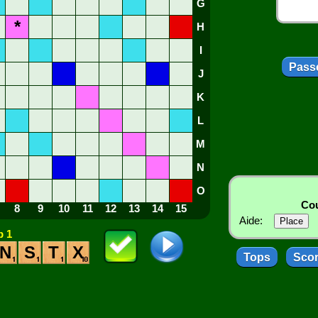
G
*
H
I
Passe
J
K
L
M
N
O
Cou
8
9
10
11
12
13
14
15
Aide:
 1
N
S
T
X
Tops
Sco