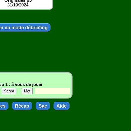
Originales p5
31/10/2024
r en mode débriefing
p 1 : à vous de jouer
res
Récap
Sac
Aide