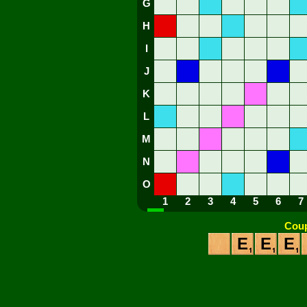
G
H
I
J
K
L
M
N
O
1
2
3
4
5
6
7
Coup
E
E
E