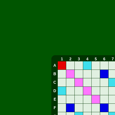
1
2
3
4
5
6
7
A
B
C
D
E
F