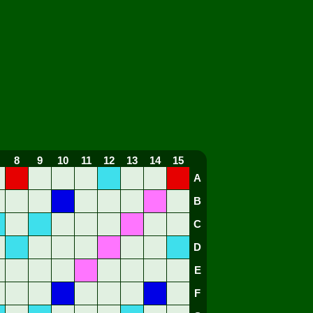
8
9
10
11
12
13
14
15
A
B
C
D
E
F