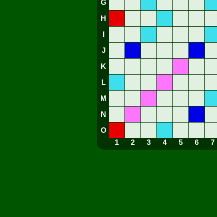
G
H
I
J
K
L
M
N
O
1
2
3
4
5
6
7