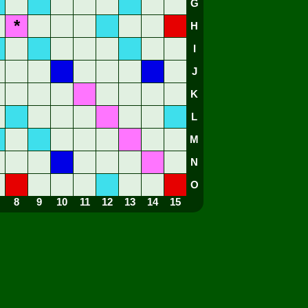
G
*
H
I
J
K
L
M
N
O
8
9
10
11
12
13
14
15