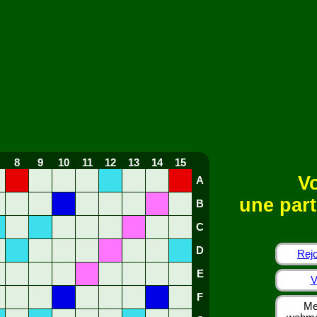
8
9
10
11
12
13
14
15
Vo
A
une part
B
C
D
Rejo
E
V
F
Me