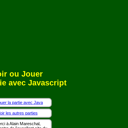
ir ou Jouer
ie avec Javascript
uer la partie avec Java
oir les autres parties
rci à Alain Mareschal,