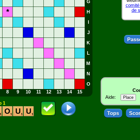
webmes
G
comité
*
de 
H
I
J
Passe
K
L
M
N
O
Cou
8
9
10
11
12
13
14
15
Aide:
 1
O
U
U
Tops
Sco