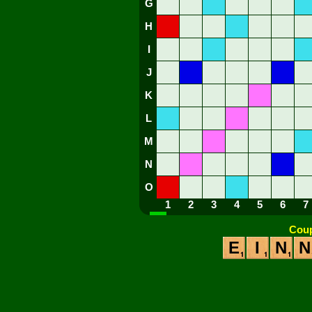
G
H
I
J
K
L
M
N
O
1
2
3
4
5
6
7
Coup
E
I
N
N