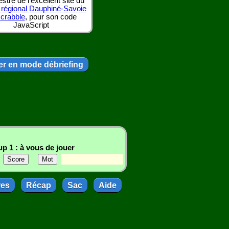
tre de l'excellent site du
 régional Dauphiné-Savoie
scrabble
, pour son code
JavaScript
r en mode débriefing
p 1 : à vous de jouer
res
Récap
Sac
Aide