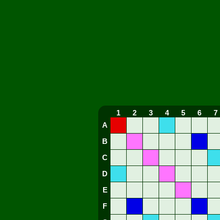
1
2
3
4
5
6
7
A
B
C
D
E
F