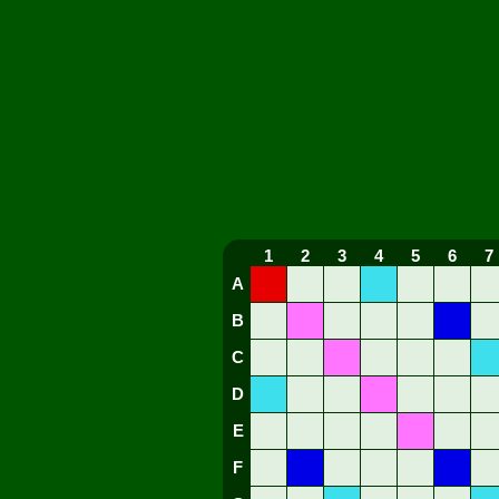
1
2
3
4
5
6
7
A
B
C
D
E
F