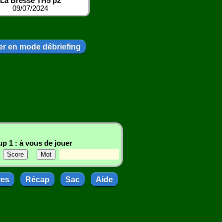
La Bresse TH5 p2
09/07/2024
r en mode débriefing
p 1 : à vous de jouer
res
Récap
Sac
Aide