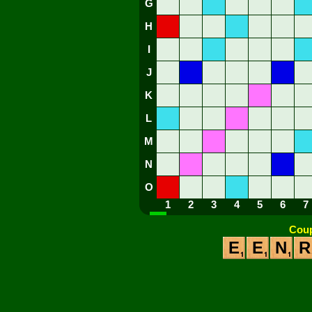
G
H
I
J
K
L
M
N
O
1
2
3
4
5
6
7
Coup
E
E
N
R