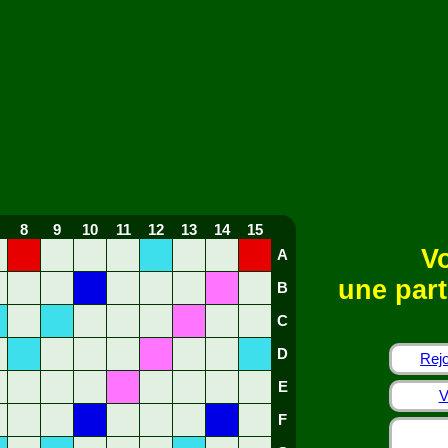
8
9
10
11
12
13
14
15
Vo
A
une part
B
C
D
Rejo
E
V
F