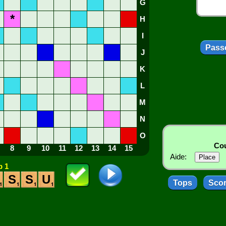
G
*
H
I
Passe
J
K
L
M
N
O
Cou
8
9
10
11
12
13
14
15
Aide:
 1
S
S
U
Tops
Sco