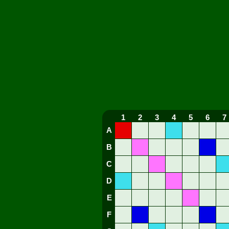
1
2
3
4
5
6
7
A
B
C
D
E
F