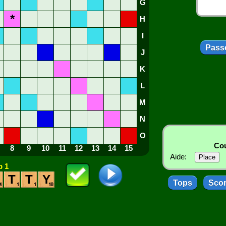
G
*
H
I
Passe
J
K
L
M
N
O
Cou
8
9
10
11
12
13
14
15
Aide:
 1
T
T
Y
Tops
Sco