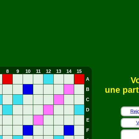
8
9
10
11
12
13
14
15
Vo
A
une part
B
C
D
Rejo
E
V
F