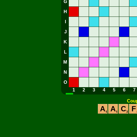
G
H
I
J
K
L
M
N
O
1
2
3
4
5
6
7
Coup
A
A
C
F