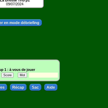
La Bresse TH5 p1
09/07/2024
r en mode débriefing
p 1 : à vous de jouer
res
Récap
Sac
Aide