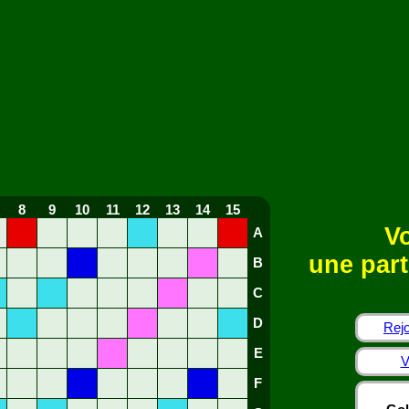
8
9
10
11
12
13
14
15
Vo
A
une part
B
C
D
Rejo
E
V
F