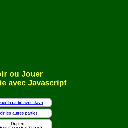
ir ou Jouer
ie avec Javascript
uer la partie avec Java
oir les autres parties
Duplex