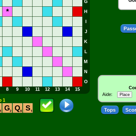
Gol
G
*
H
I
Passe
J
K
L
M
N
O
Cou
8
9
10
11
12
13
14
15
Aide:
 1
G
Q
S
Tops
Sco