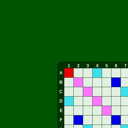
1
2
3
4
5
6
7
A
B
C
D
E
F