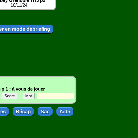
bey Grenoble TH3 p2
10/11/24
r en mode débriefing
p 1 : à vous de jouer
res
Récap
Sac
Aide