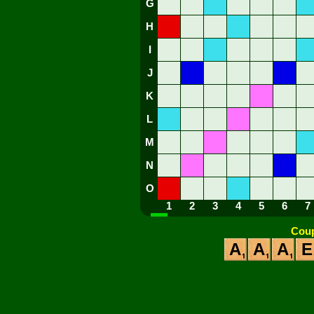
G
H
I
J
K
L
M
N
O
1
2
3
4
5
6
7
Coup
A
A
A
E