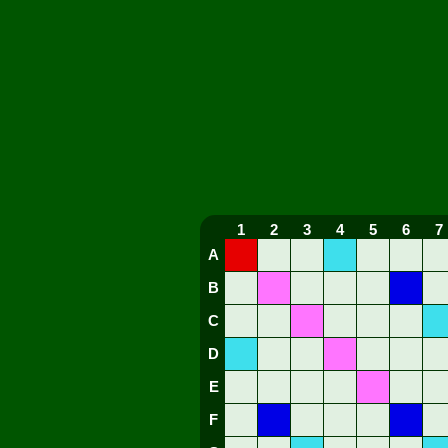
1
2
3
4
5
6
7
A
B
C
D
E
F