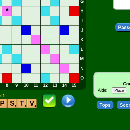
G
*
H
I
Passe
J
K
L
M
N
O
Cou
8
9
10
11
12
13
14
15
Aide:
 1
P
S
T
V
Tops
Sco