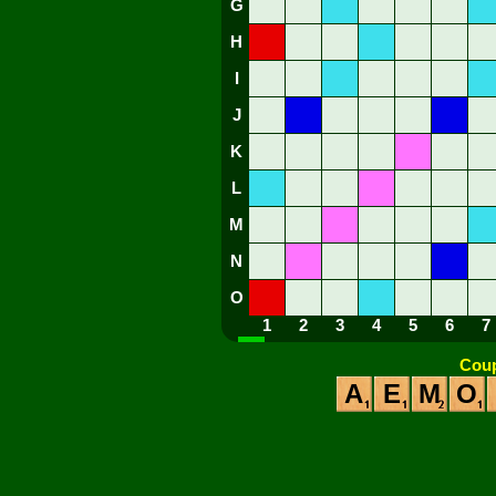
G
H
I
J
K
L
M
N
O
1
2
3
4
5
6
7
Coup
A
E
M
O