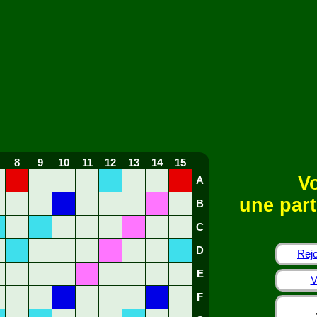
8
9
10
11
12
13
14
15
Vo
A
une part
B
C
D
Rejo
E
V
F