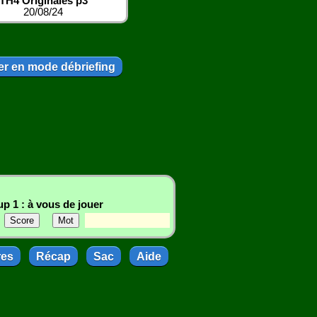
TH4 Originales p3
20/08/24
r en mode débriefing
p 1 : à vous de jouer
res
Récap
Sac
Aide