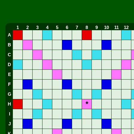
1
2
3
4
5
6
7
8
9
10
11
12
A
B
C
D
E
F
G
*
H
I
J
K