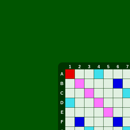
1
2
3
4
5
6
7
A
B
C
D
E
F