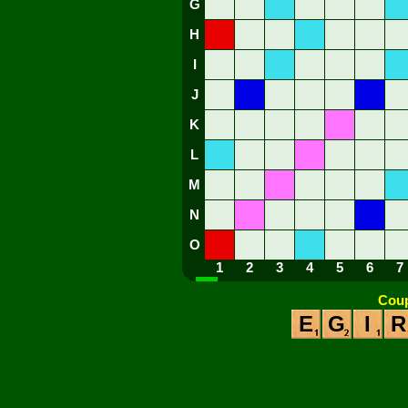
G
H
I
J
K
L
M
N
O
1
2
3
4
5
6
7
Coup
E
G
I
R