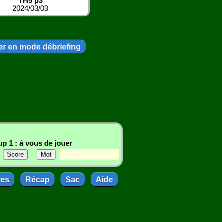
TH5 p3
2024/03/03
r en mode débriefing
p 1 : à vous de jouer
res
Récap
Sac
Aide