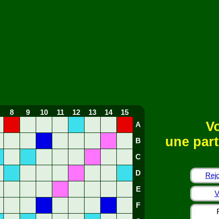
8
9
10
11
12
13
14
15
Vo
A
une part
B
C
D
Rejo
E
V
F