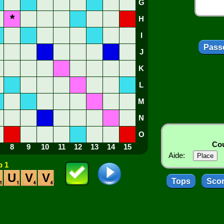
G
*
H
I
Passe
J
K
L
M
N
O
Cou
8
9
10
11
12
13
14
15
Aide:
 1
U
V
V
Tops
Sco