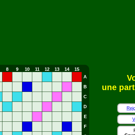
8
9
10
11
12
13
14
15
Vo
A
une part
B
C
D
Rejo
E
V
F