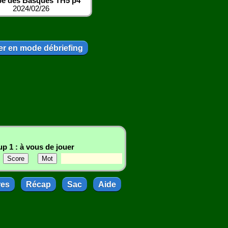
e des Basques TH5 p4
2024/02/26
r en mode débriefing
p 1 : à vous de jouer
res
Récap
Sac
Aide