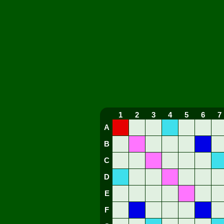
1
2
3
4
5
6
7
A
B
C
D
E
F