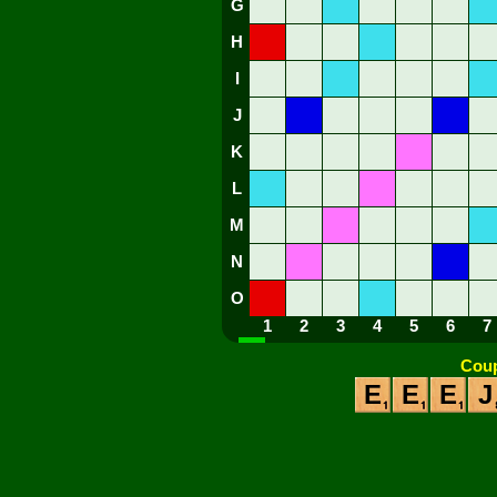
G
H
I
J
K
L
M
N
O
1
2
3
4
5
6
7
Coup
E
E
E
J