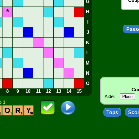
Coup
G
*
H
I
Passe
J
K
L
M
N
O
Cou
8
9
10
11
12
13
14
15
Aide:
 1
O
R
Y
Tops
Sco