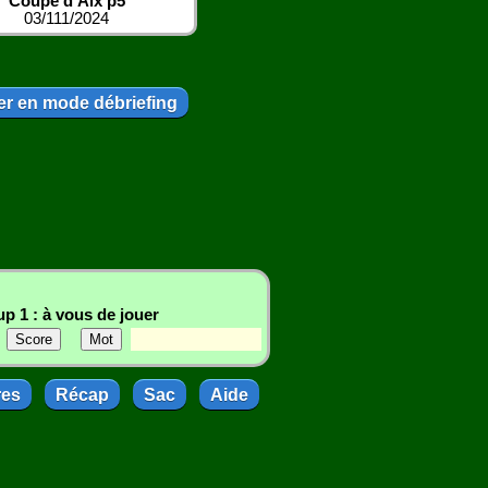
Coupe d'Aix p5
03/111/2024
r en mode débriefing
p 1 : à vous de jouer
res
Récap
Sac
Aide