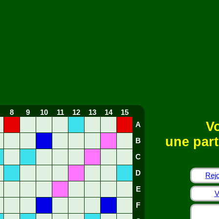
8
9
10
11
12
13
14
15
Vo
A
une part
B
C
D
Rejo
E
V
F