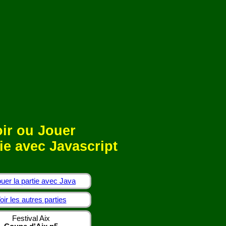
ir ou Jouer
ie avec Javascript
uer la partie avec Java
oir les autres parties
Festival Aix