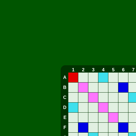
1
2
3
4
5
6
7
A
B
C
D
E
F