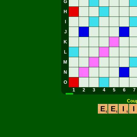
G
H
I
J
K
L
M
N
O
1
2
3
4
5
6
7
Coup
E
E
I
I