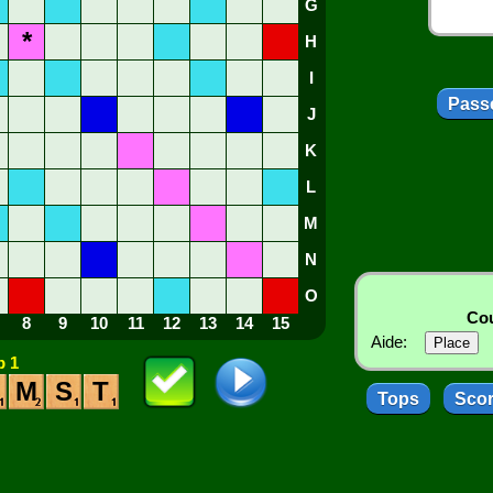
G
*
H
I
Passe
J
K
L
M
N
O
Cou
8
9
10
11
12
13
14
15
Aide:
 1
M
S
T
Tops
Sco