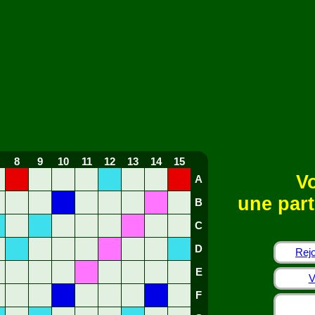
8
9
10
11
12
13
14
15
Vo
A
une part
B
C
D
Rejo
E
V
F