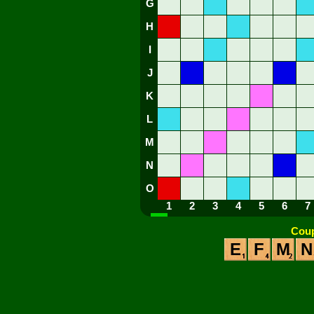
G
H
I
J
K
L
M
N
O
1
2
3
4
5
6
7
Coup
E
F
M
N