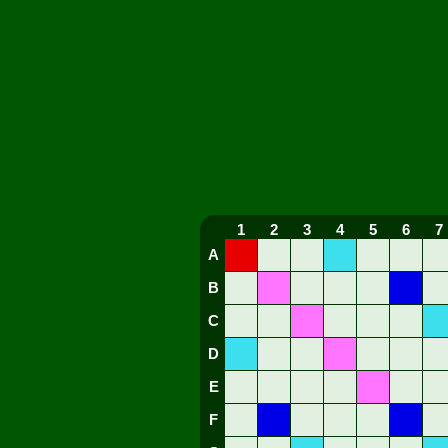
1
2
3
4
5
6
7
A
B
C
D
E
F