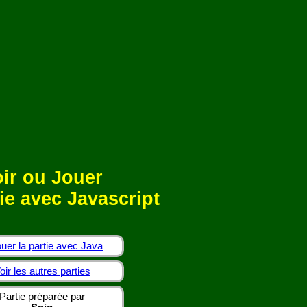
ir ou Jouer
ie avec Javascript
uer la partie avec Java
oir les autres parties
Partie préparée par