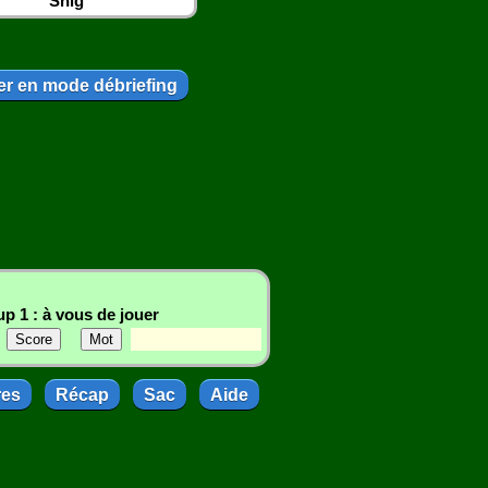
Snig
r en mode débriefing
p 1 : à vous de jouer
res
Récap
Sac
Aide