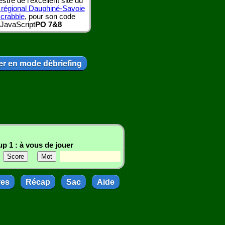
tre de l'excellent site du
 régional Dauphiné-Savoie
scrabble
, pour son code
JavaScript
PO 7&8
r en mode débriefing
p 1 : à vous de jouer
res
Récap
Sac
Aide