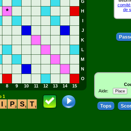
webmes
G
comité
*
de 
H
I
J
Passe
K
L
M
N
O
Cou
8
9
10
11
12
13
14
15
Aide:
 1
I
P
S
T
Tops
Sco