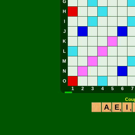
G
H
I
J
K
L
M
N
O
1
2
3
4
5
6
7
Coup
A
E
I