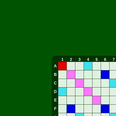
1
2
3
4
5
6
7
A
B
C
D
E
F