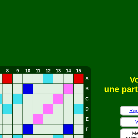
8
9
10
11
12
13
14
15
Vo
A
une part
B
C
D
Rejo
E
V
F
Me