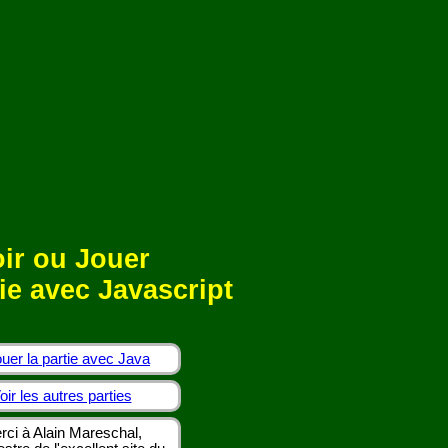
ir ou Jouer
ie avec Javascript
uer la partie avec Java
oir les autres parties
rci à Alain Mareschal,