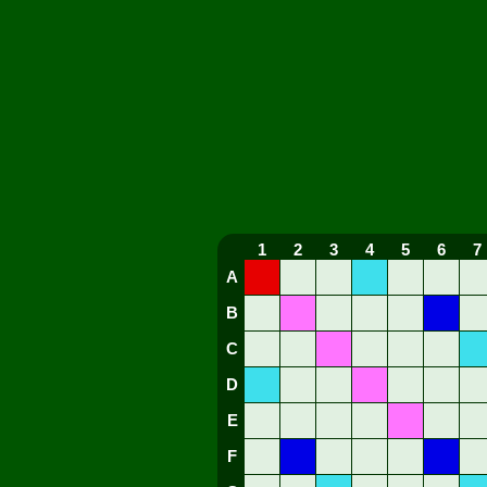
1
2
3
4
5
6
7
A
B
C
D
E
F