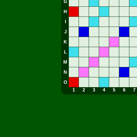
G
H
I
J
K
L
M
N
O
1
2
3
4
5
6
7