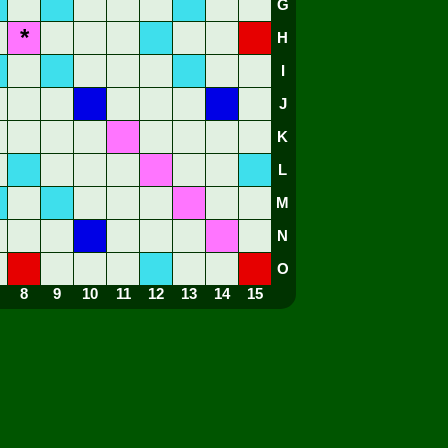
G
*
H
I
J
K
L
M
N
O
8
9
10
11
12
13
14
15