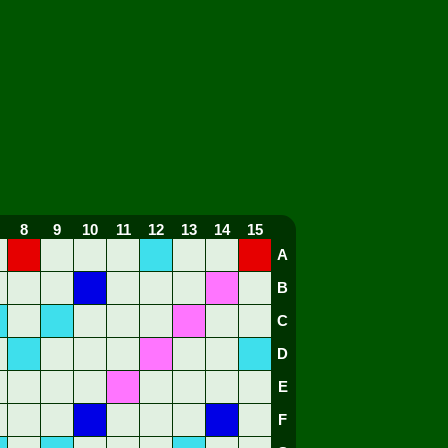
8
9
10
11
12
13
14
15
A
B
C
D
E
F