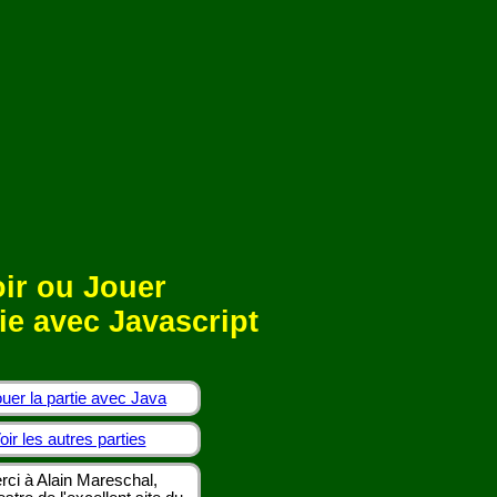
ir ou Jouer
ie avec Javascript
uer la partie avec Java
oir les autres parties
rci à Alain Mareschal,