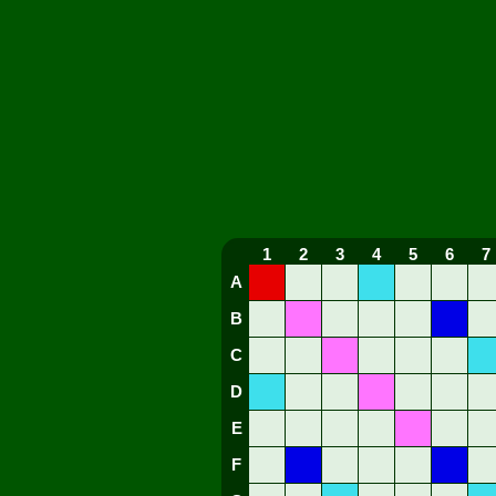
1
2
3
4
5
6
7
A
B
C
D
E
F