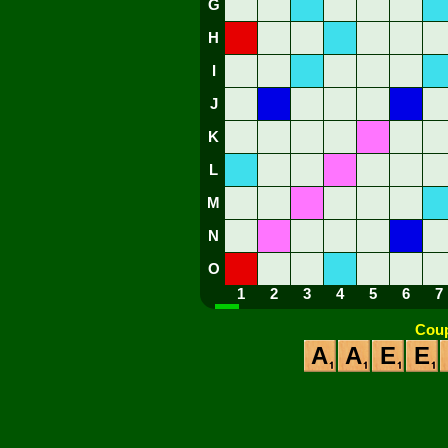
G
H
I
J
K
L
M
N
O
1
2
3
4
5
6
7
Coup
A
A
E
E