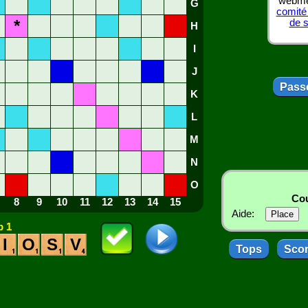
webmes
G
comité
*
de 
H
I
J
Passe
K
L
M
N
O
Cou
8
9
10
11
12
13
14
15
Aide:
 1
I
O
S
V
Tops
Sco