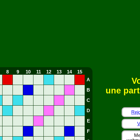
8
9
10
11
12
13
14
15
Vo
A
une part
B
C
D
Rejo
E
V
F
Me