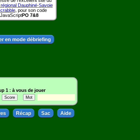
tre de l'excellent site du
 régional Dauphiné-Savoie
scrabble
, pour son code
JavaScript
PO 7&8
r en mode débriefing
p 1 : à vous de jouer
res
Récap
Sac
Aide