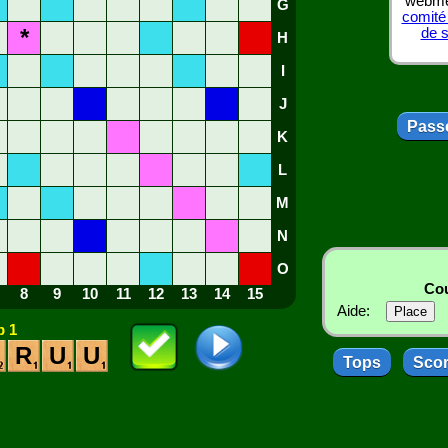
webmes
G
comité
*
de 
H
I
J
Passe
K
L
M
N
O
Cou
8
9
10
11
12
13
14
15
Aide:
 1
R
U
U
Tops
Sco