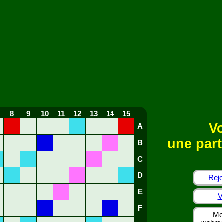
8
9
10
11
12
13
14
15
Vo
A
une part
B
C
D
Rejo
E
V
F
Me