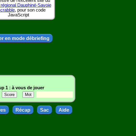
tre de l'excellent site du
 régional Dauphiné-Savoie
scrabble
, pour son code
JavaScript
r en mode débriefing
p 1 : à vous de jouer
res
Récap
Sac
Aide