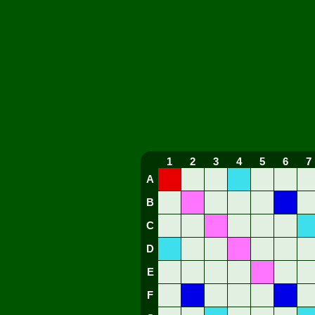
1
2
3
4
5
6
7
A
B
C
D
E
F