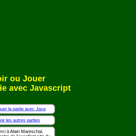
ir ou Jouer
ie avec Javascript
uer la partie avec Java
oir les autres parties
rci à Alain Mareschal,