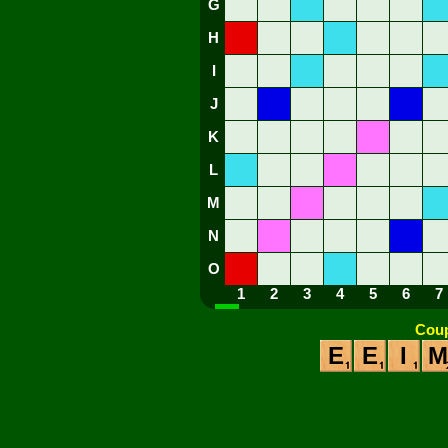
G
H
I
J
K
L
M
N
O
1
2
3
4
5
6
7
Coup
E
E
I
M