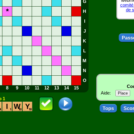
webmes
G
comité
*
de 
H
I
J
Passe
K
L
M
N
O
Cou
8
9
10
11
12
13
14
15
Aide:
 1
I
W
Y
Tops
Sco