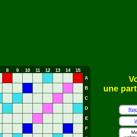
8
9
10
11
12
13
14
15
Vo
A
une part
B
C
D
Rejo
E
V
F
Me