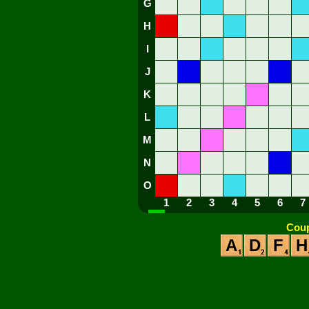
G
H
I
J
K
L
M
N
O
1
2
3
4
5
6
7
Coup
A
D
F
H