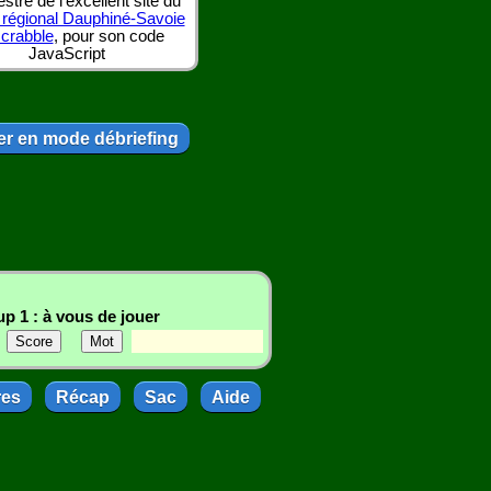
tre de l'excellent site du
 régional Dauphiné-Savoie
scrabble
, pour son code
JavaScript
r en mode débriefing
p 1 : à vous de jouer
res
Récap
Sac
Aide