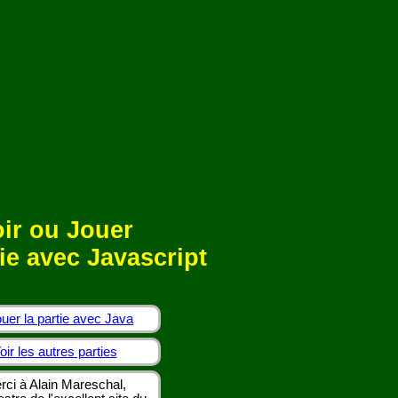
ir ou Jouer
ie avec Javascript
uer la partie avec Java
oir les autres parties
rci à Alain Mareschal,