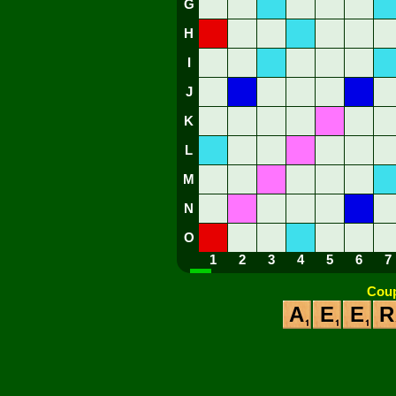
G
H
I
J
K
L
M
N
O
1
2
3
4
5
6
7
Coup
A
E
E
R