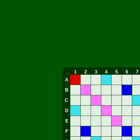
1
2
3
4
5
6
7
A
B
C
D
E
F