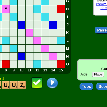
webmes
G
comité
*
de 
H
I
J
Passe
K
L
M
N
O
Cou
8
9
10
11
12
13
14
15
Aide:
 1
U
U
Z
Tops
Sco