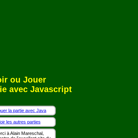
ir ou Jouer
ie avec Javascript
uer la partie avec Java
oir les autres parties
rci à Alain Mareschal,