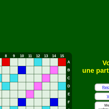
8
9
10
11
12
13
14
15
Vo
A
une part
B
C
D
Rejo
E
V
F
Me