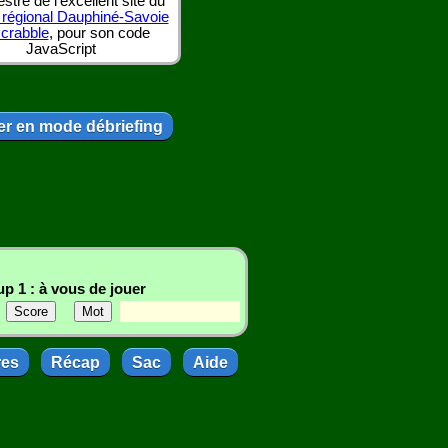
tre de l'excellent site du
 régional Dauphiné-Savoie
scrabble
, pour son code
JavaScript
r en mode débriefing
p 1 : à vous de jouer
res
Récap
Sac
Aide