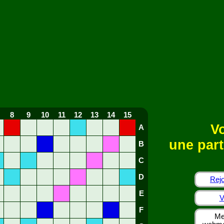
8
9
10
11
12
13
14
15
Vo
A
une part
B
C
D
Rejo
E
V
F
Me