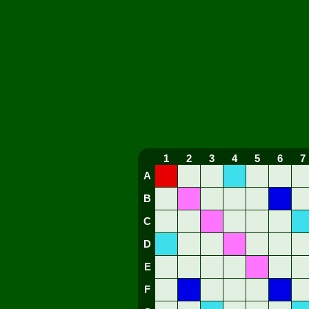
1
2
3
4
5
6
7
A
B
C
D
E
F