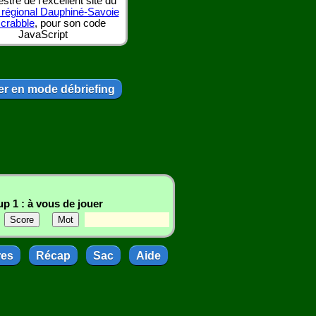
tre de l'excellent site du
 régional Dauphiné-Savoie
scrabble
, pour son code
JavaScript
r en mode débriefing
p 1 : à vous de jouer
res
Récap
Sac
Aide