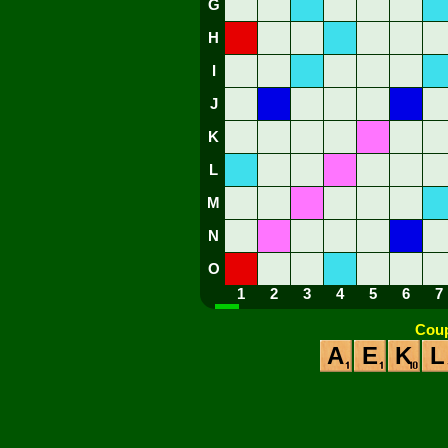
G
H
I
J
K
L
M
N
O
1
2
3
4
5
6
7
Coup
A
E
K
L