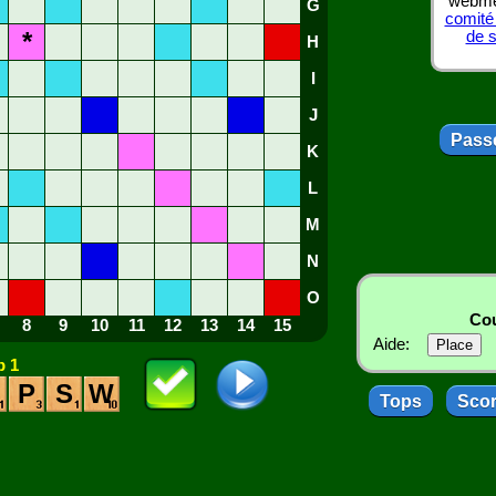
webmes
G
comité
*
de 
H
I
J
Passe
K
L
M
N
O
Cou
8
9
10
11
12
13
14
15
Aide:
 1
P
S
W
Tops
Sco