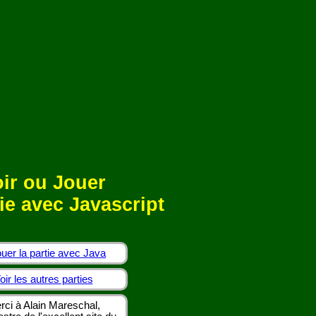
ir ou Jouer
ie avec Javascript
uer la partie avec Java
oir les autres parties
rci à Alain Mareschal,