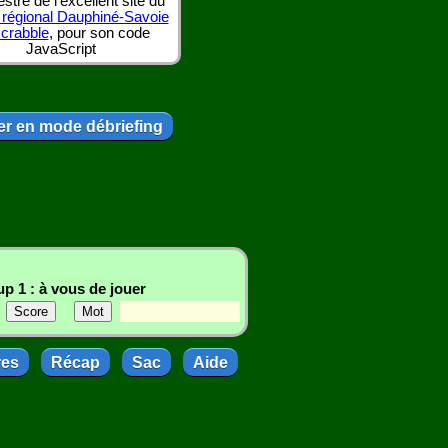
tre de l'excellent site du
 régional Dauphiné-Savoie
scrabble
, pour son code
JavaScript
r en mode débriefing
p 1 : à vous de jouer
res
Récap
Sac
Aide