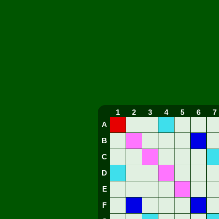
1
2
3
4
5
6
7
A
B
C
D
E
F