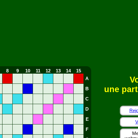
8
9
10
11
12
13
14
15
Vo
A
une part
B
C
D
Rejo
E
V
F
Me