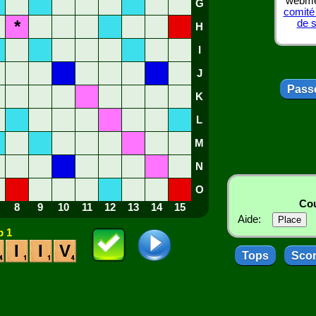
webmes
G
comité
*
de 
H
I
J
Passe
K
L
M
N
O
Cou
8
9
10
11
12
13
14
15
Aide:
 1
I
I
V
Tops
Sco