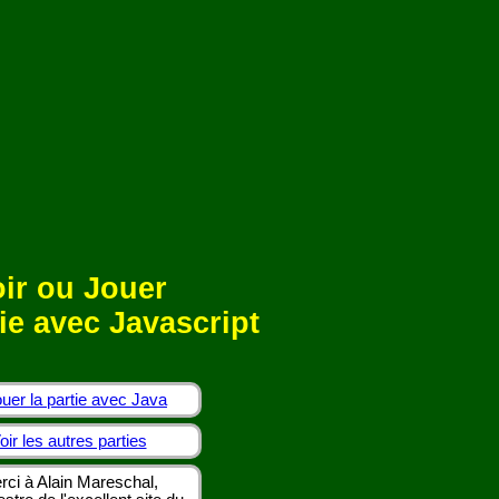
ir ou Jouer
ie avec Javascript
uer la partie avec Java
oir les autres parties
rci à Alain Mareschal,