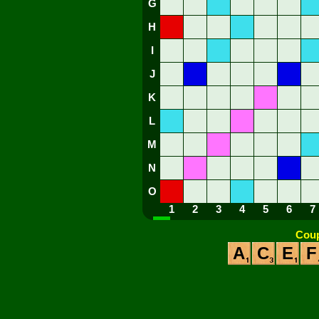
G
H
I
J
K
L
M
N
O
1
2
3
4
5
6
7
Coup
A
C
E
F