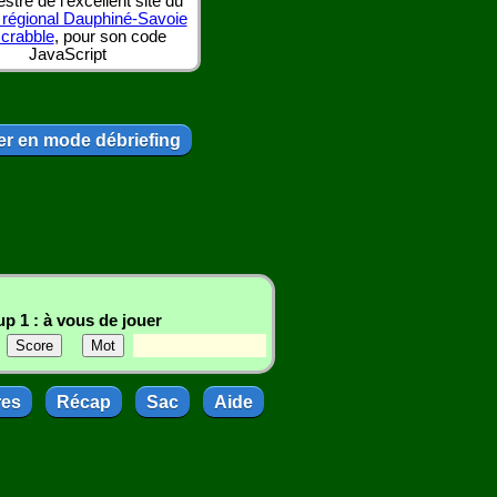
tre de l'excellent site du
 régional Dauphiné-Savoie
scrabble
, pour son code
JavaScript
r en mode débriefing
p 1 : à vous de jouer
res
Récap
Sac
Aide