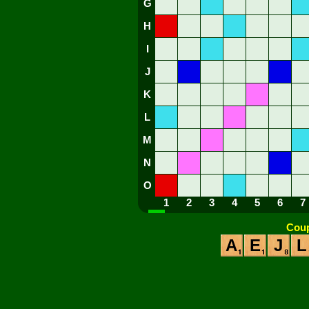
G
H
I
J
K
L
M
N
O
1
2
3
4
5
6
7
Coup
A
E
J
L