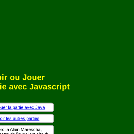
ir ou Jouer
ie avec Javascript
uer la partie avec Java
oir les autres parties
rci à Alain Mareschal,