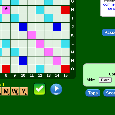
webmes
G
comité
*
de 
H
I
J
Passe
K
L
M
N
O
Cou
8
9
10
11
12
13
14
15
Aide:
 1
M
W
Y
Tops
Sco