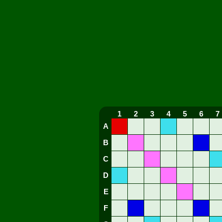
1
2
3
4
5
6
7
A
B
C
D
E
F