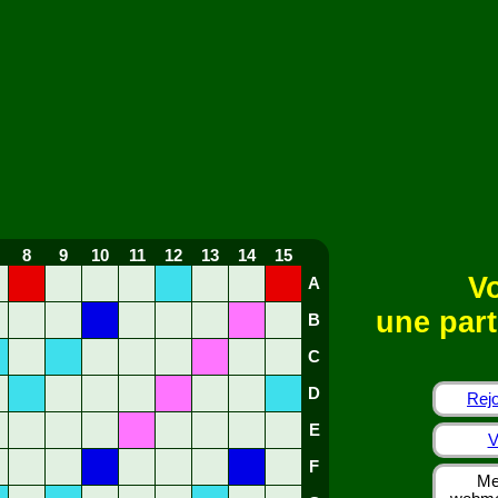
8
9
10
11
12
13
14
15
Vo
A
une part
B
C
D
Rejo
E
V
F
Me