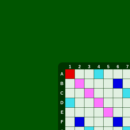
1
2
3
4
5
6
7
A
B
C
D
E
F