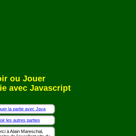
ir ou Jouer
ie avec Javascript
uer la partie avec Java
oir les autres parties
rci à Alain Mareschal,