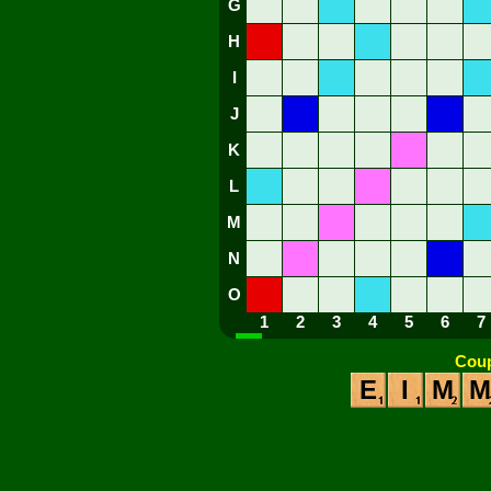
G
H
I
J
K
L
M
N
O
1
2
3
4
5
6
7
Coup
E
I
M
M