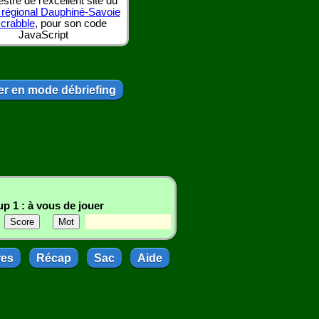
tre de l'excellent site du
 régional Dauphiné-Savoie
scrabble
, pour son code
JavaScript
r en mode débriefing
p 1 : à vous de jouer
res
Récap
Sac
Aide