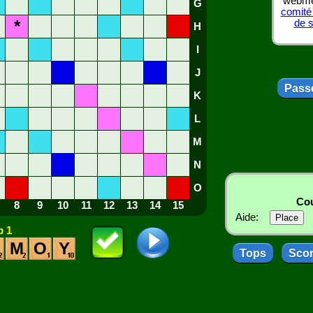
webmes
G
comité
*
de 
H
I
J
Passe
K
L
M
N
O
Cou
8
9
10
11
12
13
14
15
Aide:
 1
M
O
Y
Tops
Sco