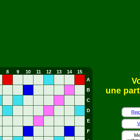
8
9
10
11
12
13
14
15
Vo
A
une part
B
C
D
Rejo
E
V
F
Me