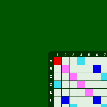
1
2
3
4
5
6
7
A
B
C
D
E
F