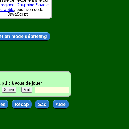
tre de l'excellent site du
 régional Dauphiné-Savoie
scrabble
, pour son code
JavaScript
r en mode débriefing
p 1 : à vous de jouer
res
Récap
Sac
Aide