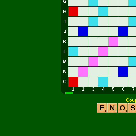
G
H
I
J
K
L
M
N
O
1
2
3
4
5
6
7
Coup
E
N
O
S