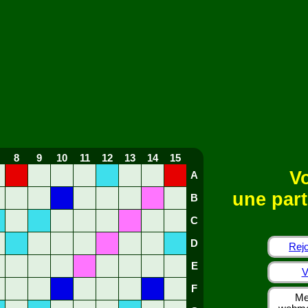
8
9
10
11
12
13
14
15
Vo
A
une part
B
C
D
Rejo
E
V
F
Me