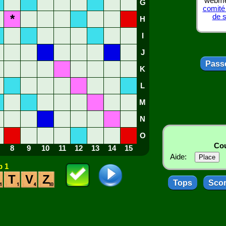
webmes
G
comité
*
de 
H
I
J
Passe
K
L
M
N
O
Cou
8
9
10
11
12
13
14
15
Aide:
 1
T
V
Z
Tops
Sco