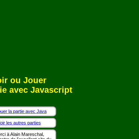
ir ou Jouer
ie avec Javascript
uer la partie avec Java
oir les autres parties
rci à Alain Mareschal,