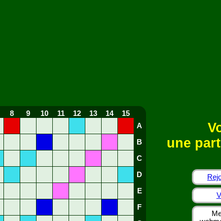
8
9
10
11
12
13
14
15
Vo
A
une part
B
C
D
Rejo
E
V
F
Me