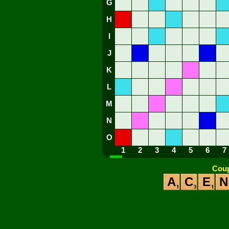
G
H
I
J
K
L
M
N
O
1
2
3
4
5
6
7
Coup
A
C
E
N