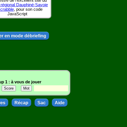
tre de l'excellent site du
 régional Dauphiné-Savoie
scrabble
, pour son code
JavaScript
r en mode débriefing
p 1 : à vous de jouer
res
Récap
Sac
Aide