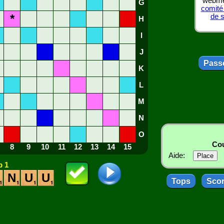
webmes
G
comité
*
de 
H
I
J
Passe
K
L
M
N
O
Cou
8
9
10
11
12
13
14
15
Aide:
 1
N
U
U
Tops
Sco