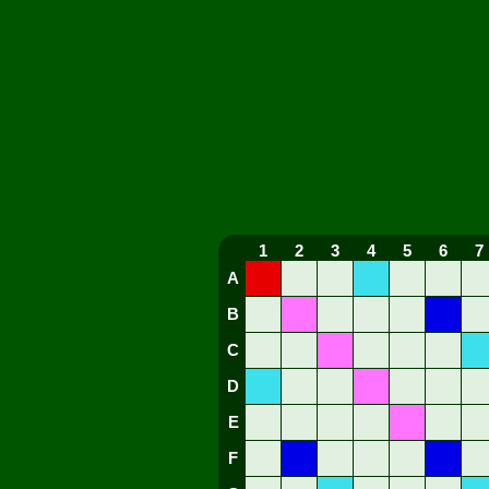
1
2
3
4
5
6
7
A
B
C
D
E
F