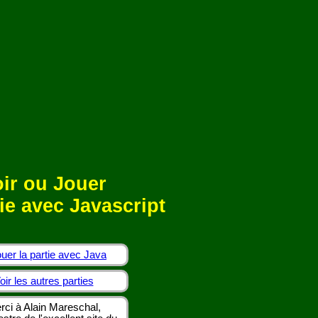
ir ou Jouer
ie avec Javascript
uer la partie avec Java
oir les autres parties
rci à Alain Mareschal,