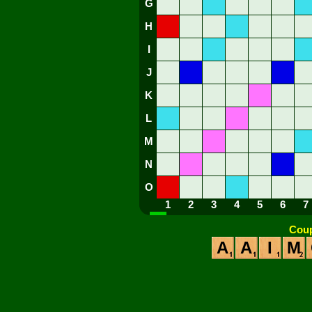
G
H
I
J
K
L
M
N
O
1
2
3
4
5
6
7
Coup
A
A
I
M