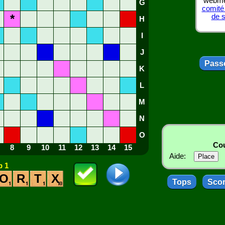
webmes
G
comité
*
de 
H
I
J
Passe
K
L
M
N
O
Cou
8
9
10
11
12
13
14
15
Aide:
 1
O
R
T
X
Tops
Sco