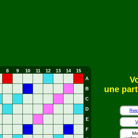
8
9
10
11
12
13
14
15
Vo
A
une part
B
C
D
Rejo
E
V
F
Me