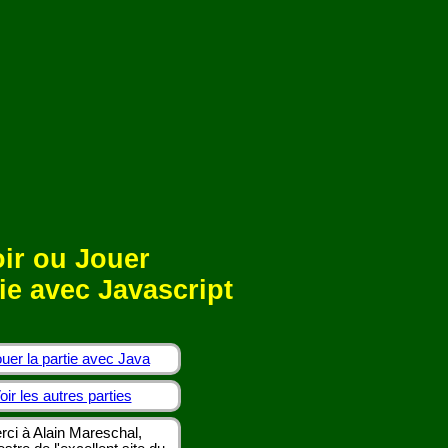
ir ou Jouer
ie avec Javascript
uer la partie avec Java
oir les autres parties
rci à Alain Mareschal,