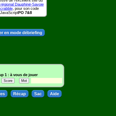
tre de l'excellent site du
 régional Dauphiné-Savoie
scrabble
, pour son code
JavaScript
PO 7&8
r en mode débriefing
p 1 : à vous de jouer
res
Récap
Sac
Aide