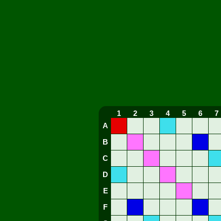
1
2
3
4
5
6
7
A
B
C
D
E
F