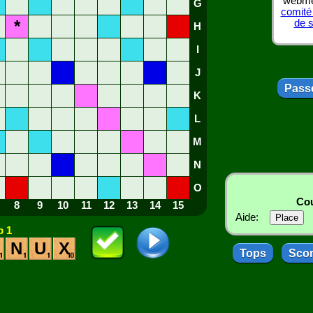
webmes
G
comité
*
de 
H
I
J
Passe
K
L
M
N
O
Cou
8
9
10
11
12
13
14
15
Aide:
 1
N
U
X
Tops
Sco