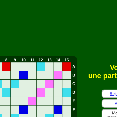
8
9
10
11
12
13
14
15
Vo
A
une part
B
C
D
Rejo
E
V
F
Me