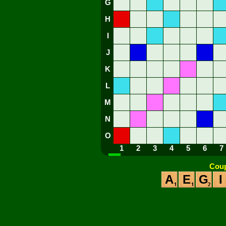
G
H
I
J
K
L
M
N
O
1
2
3
4
5
6
7
Coup
A
E
G
I