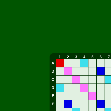
1
2
3
4
5
6
7
A
B
C
D
E
F