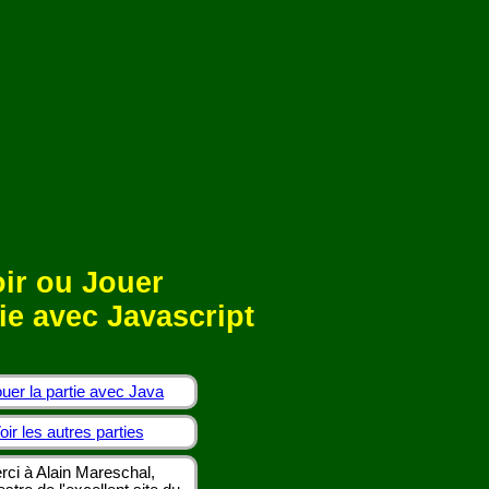
ir ou Jouer
ie avec Javascript
uer la partie avec Java
oir les autres parties
rci à Alain Mareschal,