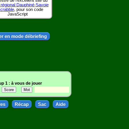
tre de l'excellent site du
 régional Dauphiné-Savoie
scrabble
, pour son code
JavaScript
r en mode débriefing
p 1 : à vous de jouer
res
Récap
Sac
Aide