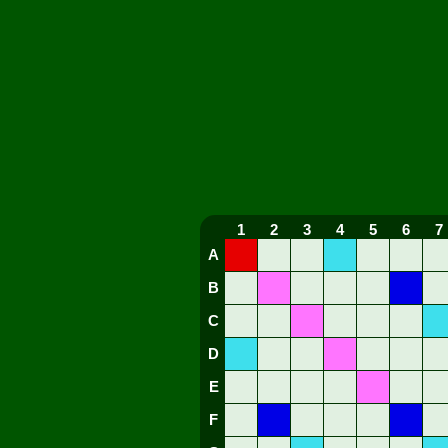
1
2
3
4
5
6
7
A
B
C
D
E
F