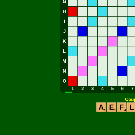
G
H
I
J
K
L
M
N
O
1
2
3
4
5
6
7
Coup
A
E
F
L