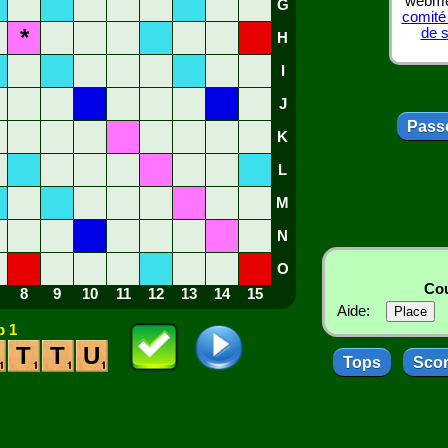
webmes
G
comité
*
de 
H
I
J
Passe
K
L
M
N
O
Cou
8
9
10
11
12
13
14
15
Aide:
 1
T
T
U
Tops
Sco