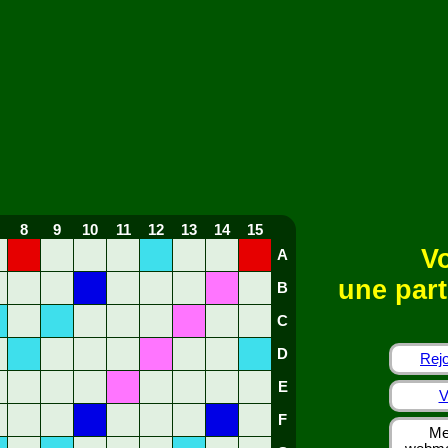
8
9
10
11
12
13
14
15
Vo
A
une part
B
C
D
Rejo
E
V
F
Me