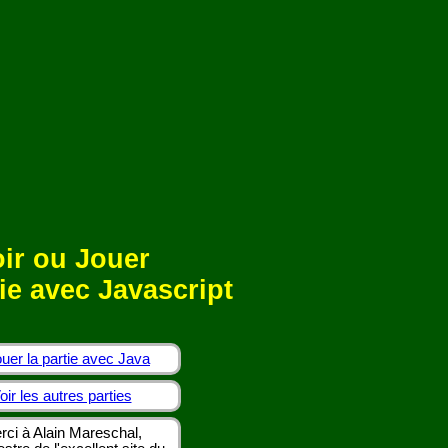
ir ou Jouer
ie avec Javascript
uer la partie avec Java
oir les autres parties
rci à Alain Mareschal,