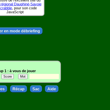
tre de l'excellent site du
 régional Dauphiné-Savoie
scrabble
, pour son code
JavaScript
r en mode débriefing
p 1 : à vous de jouer
res
Récap
Sac
Aide