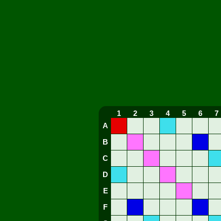
1
2
3
4
5
6
7
A
B
C
D
E
F