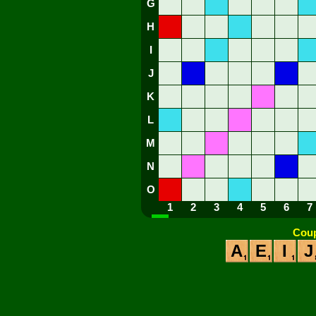
G
H
I
J
K
L
M
N
O
1
2
3
4
5
6
7
Coup
A
E
I
J