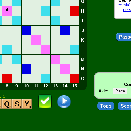
webmes
G
comité
*
de 
H
I
J
Passe
K
L
M
N
O
Cou
8
9
10
11
12
13
14
15
Aide:
 1
Q
S
Y
Tops
Sco