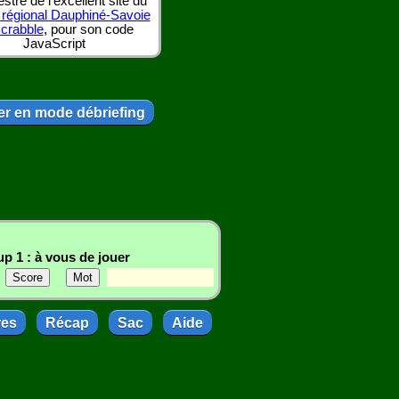
tre de l'excellent site du
 régional Dauphiné-Savoie
scrabble
, pour son code
JavaScript
r en mode débriefing
p 1 : à vous de jouer
res
Récap
Sac
Aide