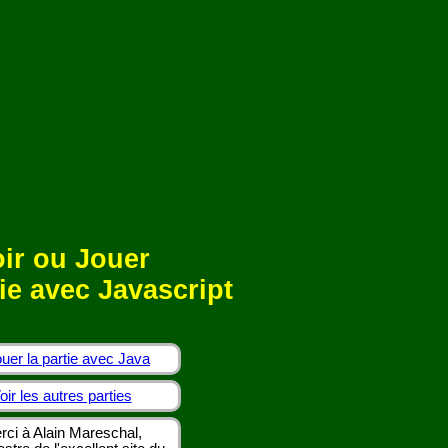
ir ou Jouer
ie avec Javascript
uer la partie avec Java
oir les autres parties
rci à Alain Mareschal,