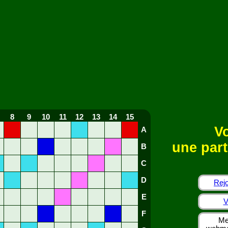
8
9
10
11
12
13
14
15
Vo
A
une part
B
C
D
Rejo
E
V
F
Me