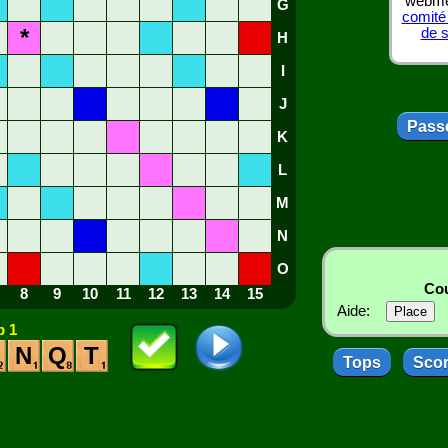
webmes
G
comité
*
de 
H
I
J
Passe
K
L
M
N
O
Cou
8
9
10
11
12
13
14
15
Aide:
 1
N
Q
T
Tops
Sco