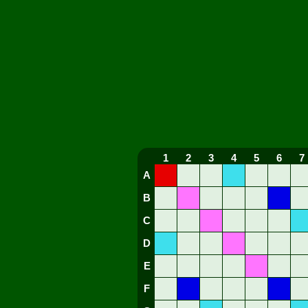
1
2
3
4
5
6
7
A
B
C
D
E
F