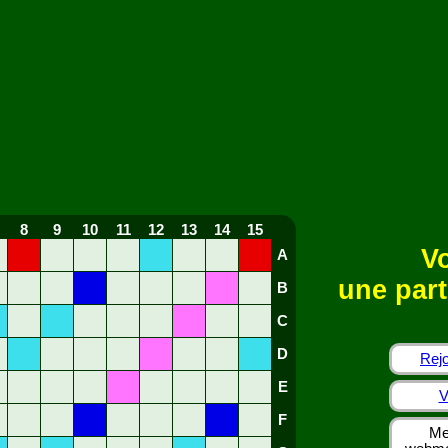
8
9
10
11
12
13
14
15
Vo
A
une part
B
C
D
Rejo
E
V
F
Me