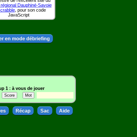
tre de l'excellent site du
 régional Dauphiné-Savoie
scrabble
, pour son code
JavaScript
r en mode débriefing
p 1 : à vous de jouer
res
Récap
Sac
Aide