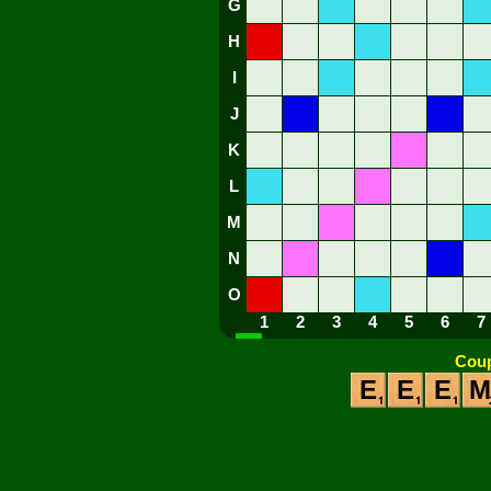
G
H
I
J
K
L
M
N
O
1
2
3
4
5
6
7
Coup
E
E
E
M