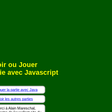
ir ou Jouer
ie avec Javascript
uer la partie avec Java
oir les autres parties
rci à Alain Mareschal,