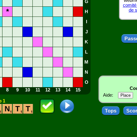
webmes
G
comité
*
de 
H
I
J
Passe
K
L
M
N
O
Cou
8
9
10
11
12
13
14
15
Aide:
 1
N
T
T
Tops
Sco