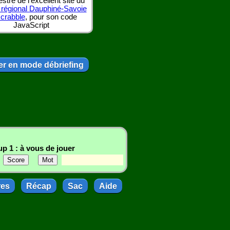
tre de l'excellent site du
 régional Dauphiné-Savoie
scrabble
, pour son code
JavaScript
r en mode débriefing
p 1 : à vous de jouer
res
Récap
Sac
Aide