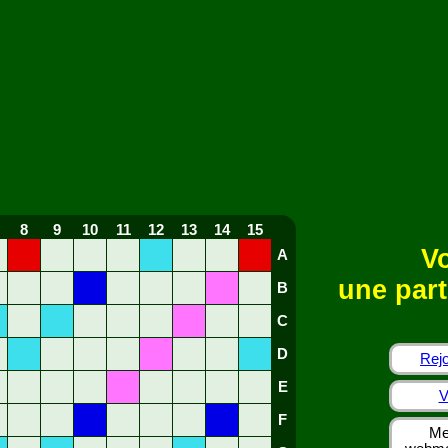
8
9
10
11
12
13
14
15
Vo
A
une part
B
C
D
Rejo
E
V
F
Me