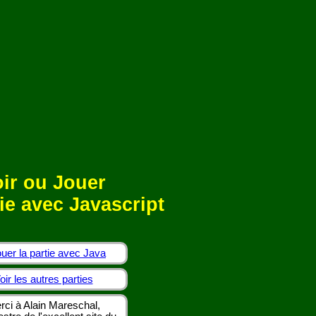
ir ou Jouer
ie avec Javascript
uer la partie avec Java
oir les autres parties
rci à Alain Mareschal,