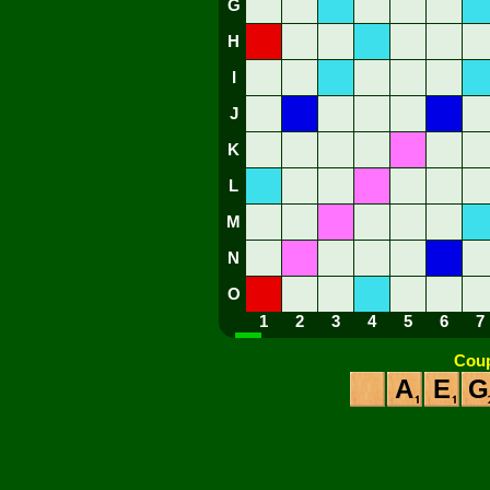
G
H
I
J
K
L
M
N
O
1
2
3
4
5
6
7
Coup
A
E
G