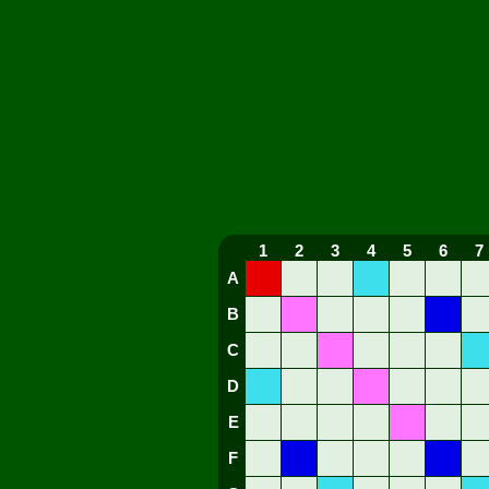
1
2
3
4
5
6
7
A
B
C
D
E
F