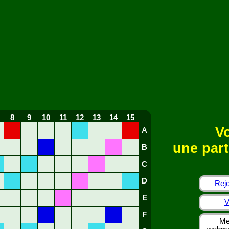
8
9
10
11
12
13
14
15
Vo
A
une part
B
C
D
Rejo
E
V
F
Me