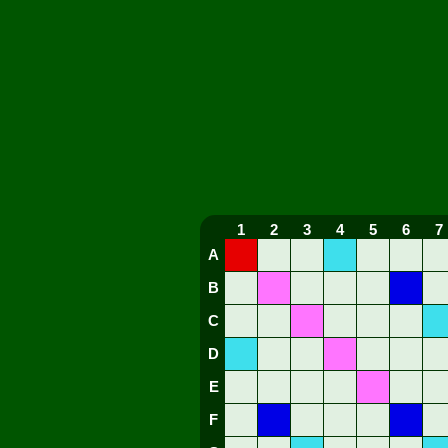
1
2
3
4
5
6
7
A
B
C
D
E
F