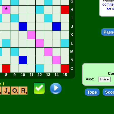
webmes
G
comité
*
de 
H
I
J
Passe
K
L
M
N
O
Cou
8
9
10
11
12
13
14
15
Aide:
 1
J
O
R
Tops
Sco