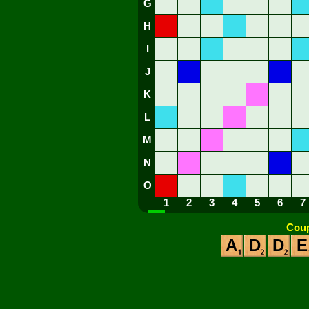
G
H
I
J
K
L
M
N
O
1
2
3
4
5
6
7
Coup
A
D
D
E