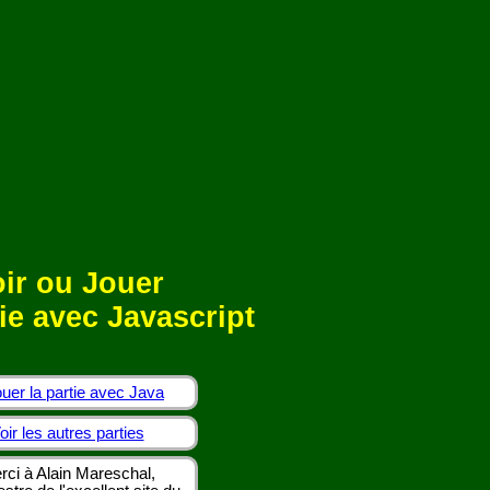
ir ou Jouer
ie avec Javascript
uer la partie avec Java
oir les autres parties
rci à Alain Mareschal,