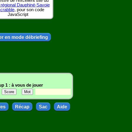
tre de l'excellent site du
 régional Dauphiné-Savoie
scrabble
, pour son code
JavaScript
r en mode débriefing
p 1 : à vous de jouer
res
Récap
Sac
Aide